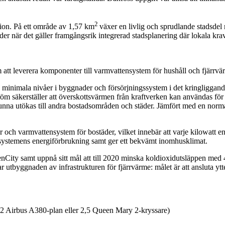
2
tion. På ett område av 1,57 km
växer en livlig och sprudlande stadsdel 
rder när det gäller framgångsrik integrerad stadsplanering där lokala kra
 att leverera komponenter till varmvattensystem för hushåll och fjärrv
å minimala nivåer i byggnader och försörjningssystem i det kringligga
äkerställer att överskottsvärmen från kraftverken kan användas för att 
nna utökas till andra bostadsområden och städer. Jämfört med en normal
 och varmvattensystem för bostäder, vilket innebär att varje kilowatt en
systemens energiförbrukning samt ger ett bekvämt inomhusklimat.
HafenCity samt uppnå sitt mål att till 2020 minska koldioxidutsläppen m
tbyggnaden av infrastrukturen för fjärrvärme: målet är att ansluta ytterl
 722 Airbus A380-plan eller 2,5 Queen Mary 2-kryssare)