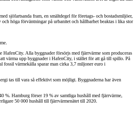
med sjöfartsanda fram, en smältdegel för företags- och bostadsmiljöer,
v och höga förväntningar på urbanitet och hållbarhet beaktas i lika stor
ärme.
nde HafenCity. Alla byggnader försörjs med fjärrvärme som produceras
värma upp byggnader i HafenCity, i stället för att gå till spillo. På
 fossil värmekälla sparar man cirka 3,7 miljoner euro i
ergi tas till vara så effektivt som möjligt. Byggnaderna har även
ed 40 %. Hamburg förser 19 % av samtliga hushåll med fjärrvärme,
igare 50 000 hushåll till fjärrvärmenätet till 2020.