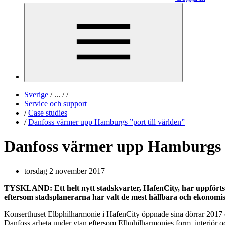
Sverige
/
...
/
/
Service och support
/
Case studies
/
Danfoss värmer upp Hamburgs ”port till världen”
Danfoss värmer upp Hamburgs ”
torsdag 2 november 2017
TYSKLAND: Ett helt nytt stadskvarter, HafenCity, har uppförts 
eftersom stadsplanerarna har valt de mest hållbara och ekonomi
Konserthuset Elbphilharmonie i HafenCity öppnade sina dörrar 2017 oc
Danfoss arbeta under ytan eftersom Elbphilharmonies form, interiör oc