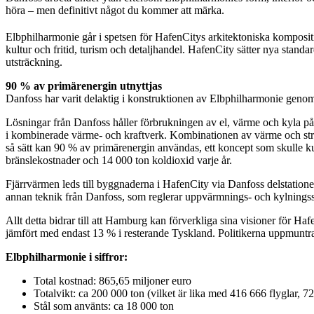
höra – men definitivt något du kommer att märka.
Elbphilharmonie går i spetsen för HafenCitys arkitektoniska komposi
kultur och fritid, turism och detaljhandel. HafenCity sätter nya standa
utsträckning.
90 % av primärenergin utnyttjas
Danfoss har varit delaktig i konstruktionen av Elbphilharmonie genom
Lösningar från Danfoss håller förbrukningen av el, värme och kyla p
i kombinerade värme- och kraftverk. Kombinationen av värme och ström s
så sätt kan 90 % av primärenergin användas, ett koncept som skulle ku
bränslekostnader och 14 000 ton koldioxid varje år.
Fjärrvärmen leds till byggnaderna i HafenCity via Danfoss delstationer
annan teknik från Danfoss, som reglerar uppvärmnings- och kylnings
Allt detta bidrar till att Hamburg kan förverkliga sina visioner för 
jämfört med endast 13 % i resterande Tyskland. Politikerna uppmuntrar u
Elbphilharmonie i siffror:
Total kostnad: 865,65 miljoner euro
Totalvikt: ca 200 000 ton (vilket är lika med 416 666 flyglar,
Stål som använts: ca 18 000 ton