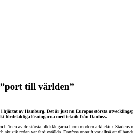
port till världen”
i hjärtat av Hamburg. Det är just nu Europas största utvecklings
skt fördelaktiga lösningarna med teknik från Danfoss.
h är en av de största blickfångarna inom modern arkitektur. Stadens ny
h akustik redan var färdigställda. Danfoss uppgift var alltså att tillh