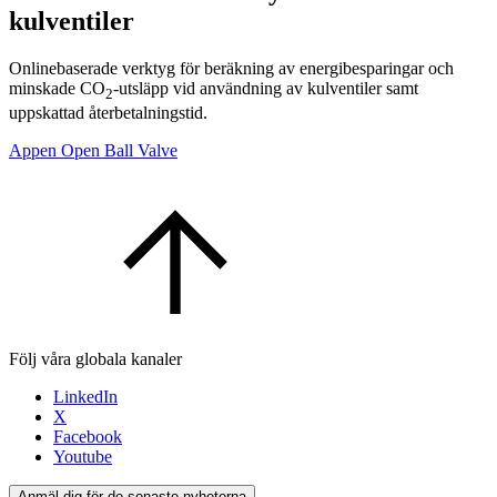
kulventiler
Onlinebaserade verktyg för beräkning av energibesparingar och
minskade CO
-utsläpp vid användning av kulventiler samt
2
uppskattad återbetalningstid.
Appen Open Ball Valve
Följ våra globala kanaler
LinkedIn
X
Facebook
Youtube
Anmäl dig för de senaste nyheterna