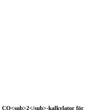
CO<sub>2</sub>-kalkylator för