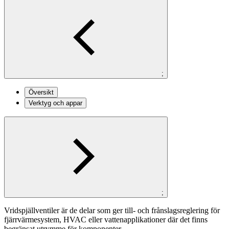
;
Översikt
Verktyg och appar
;
Vridspjällventiler är de delar som ger till- och frånslagsreglering för
fjärrvärmesystem, HVAC eller vattenapplikationer där det finns
begränsat utrymme för komponenter.