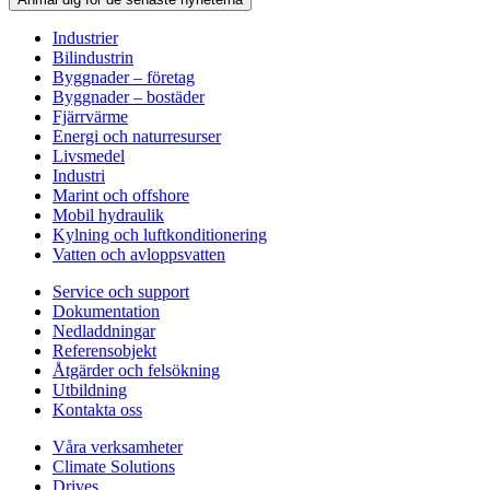
Industrier
Bilindustrin
Byggnader – företag
Byggnader – bostäder
Fjärrvärme
Energi och naturresurser
Livsmedel
Industri
Marint och offshore
Mobil hydraulik
Kylning och luftkonditionering
Vatten och avloppsvatten
Service och support
Dokumentation
Nedladdningar
Referensobjekt
Åtgärder och felsökning
Utbildning
Kontakta oss
Våra verksamheter
Climate Solutions
Drives