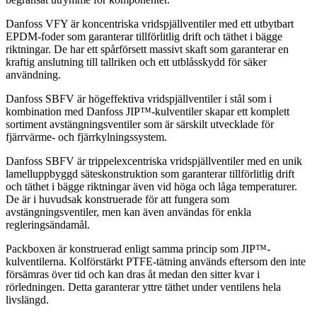
Danfoss VFY är koncentriska vridspjällventiler med ett utbytbart
EPDM-foder som garanterar tillförlitlig drift och täthet i bägge
riktningar. De har ett spårförsett massivt skaft som garanterar en
kraftig anslutning till tallriken och ett utblåsskydd för säker
användning.
Danfoss SBFV är högeffektiva vridspjällventiler i stål som i
kombination med Danfoss JIP™-kulventiler skapar ett komplett
sortiment avstängningsventiler som är särskilt utvecklade för
fjärrvärme- och fjärrkylningssystem.
Danfoss SBFV är trippelexcentriska vridspjällventiler med en unik
lamelluppbyggd säteskonstruktion som garanterar tillförlitlig drift
och täthet i bägge riktningar även vid höga och låga temperaturer.
De är i huvudsak konstruerade för att fungera som
avstängningsventiler, men kan även användas för enkla
regleringsändamål.
Packboxen är konstruerad enligt samma princip som JIP™-
kulventilerna. Kolförstärkt PTFE-tätning används eftersom den inte
försämras över tid och kan dras åt medan den sitter kvar i
rörledningen. Detta garanterar yttre täthet under ventilens hela
livslängd.