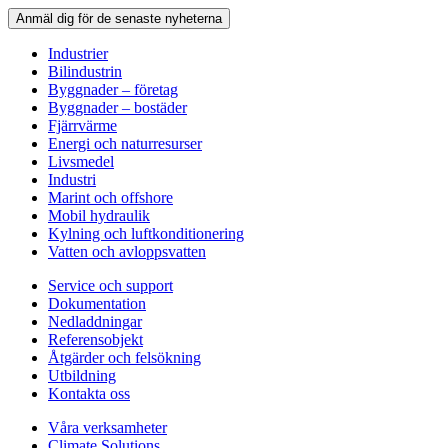
Anmäl dig för de senaste nyheterna
Industrier
Bilindustrin
Byggnader – företag
Byggnader – bostäder
Fjärrvärme
Energi och naturresurser
Livsmedel
Industri
Marint och offshore
Mobil hydraulik
Kylning och luftkonditionering
Vatten och avloppsvatten
Service och support
Dokumentation
Nedladdningar
Referensobjekt
Åtgärder och felsökning
Utbildning
Kontakta oss
Våra verksamheter
Climate Solutions