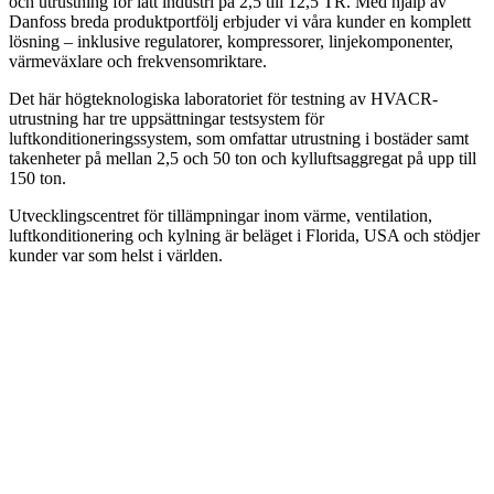
och utrustning för lätt industri på 2,5 till 12,5 TR. Med hjälp av
Danfoss breda produktportfölj erbjuder vi våra kunder en komplett
lösning – inklusive regulatorer, kompressorer, linjekomponenter,
värmeväxlare och frekvensomriktare.
Det här högteknologiska laboratoriet för testning av HVACR-
utrustning har tre uppsättningar testsystem för
luftkonditioneringssystem, som omfattar utrustning i bostäder samt
takenheter på mellan 2,5 och 50 ton och kylluftsaggregat på upp till
150 ton.
Utvecklingscentret för tillämpningar inom värme, ventilation,
luftkonditionering och kylning är beläget i Florida, USA och stödjer
kunder var som helst i världen.