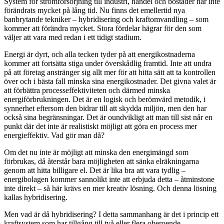
System för strömförsörjning till industri, handel och bostäder har inte
förändrats mycket på lång tid. Nu finns det emellertid nya
banbrytande tekniker – hybridisering och kraftomvandling – som
kommer att förändra mycket. Stora fördelar hägrar för den som
väljer att vara med redan i ett tidigt stadium.
Energi är dyrt, och alla tecken tyder på att energikostnaderna
kommer att fortsätta stiga under överskådlig framtid. Inte att undra
på att företag anstränger sig allt mer för att hitta sätt att ta kontrollen
över och i bästa fall minska sina energikostnader. Det givna valet är
att förbättra processeffektiviteten och därmed minska
energiförbrukningen. Det är en logisk och berömvärd metodik, i
synnerhet eftersom den bidrar till att skydda miljön, men den har
också sina begränsningar. Det är oundvikligt att man till sist når en
punkt där det inte är realistiskt möjligt att göra en process mer
energieffektiv. Vad gör man då?
Om det nu inte är möjligt att minska den energimängd som
förbrukas, då återstår bara möjligheten att sänka elräkningarna
genom att hitta billigare el. Det är lika bra att vara tydlig –
energibolagen kommer sannolikt inte att erbjuda detta – åtminstone
inte direkt – så här krävs en mer kreativ lösning. Och denna lösning
kallas hybridisering.
Men vad är då hybridisering? I detta sammanhang är det i princip ett
kraftsystem som har tillgång till två eller flera oberoende