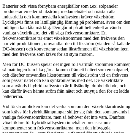
Batterier och vissa förnybara energikällor som t.ex. solpaneler
producerar emellertid likström, medan elnätet och nästan alla
industriella och kommersiella kraftsystem kräver växelström.
Lyckligtvis finns en lättillgänglig lösning på problemet, även om den
möjligen kan låta märklig. Den går ut på att helt enkelt använda
vanliga växelriktare, det vill säga frekvensomriktare. En
frekvensomriktare tar emot växelströmmen med den frekvens den
har vid produktionen, omvandlar den till likström (via den så kallade
DC-bussen) och konverterar sedan likströmmen till växelström igen
med den frekvens som krävs för att styra motorn.
Men för DC-bussen spelar det ingen roll varifrån strömmen kommer,
så matningen kan lika gärna komma från ett batteri som en solpanel,
och därefter omvandlas likströmmen till växelström vid en frekvens
som passar nätet och kan synkroniseras med det. De växelriktare
som används i hybridkraftsystem är fullständigt dubbelriktade, och
kan därför även hämta ström från nätet och utnyttja den för att ladda
batterierna.
Vid första anblicken kan det verka som om den växelriktarutrustning
som krävs för hybridtillämpningar skiljer sig från den som används i
vanliga frekvensomriktare, men så behöver det inte vara. Danfoss
växelriktare för hybridkraftsystem innehåller precis samma
komponenter som frekvensomriktarna, men den inbyggda