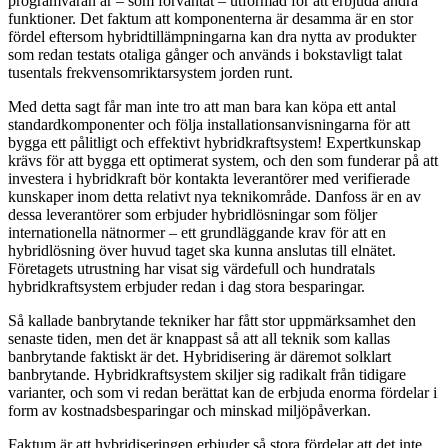
programvaran är – som förväntat – utformad för att erbjuda andra
funktioner. Det faktum att komponenterna är desamma är en stor
fördel eftersom hybridtillämpningarna kan dra nytta av produkter
som redan testats otaliga gånger och används i bokstavligt talat
tusentals frekvensomriktarsystem jorden runt.
Med detta sagt får man inte tro att man bara kan köpa ett antal
standardkomponenter och följa installationsanvisningarna för att
bygga ett pålitligt och effektivt hybridkraftsystem! Expertkunskap
krävs för att bygga ett optimerat system, och den som funderar på att
investera i hybridkraft bör kontakta leverantörer med verifierade
kunskaper inom detta relativt nya teknikområde. Danfoss är en av
dessa leverantörer som erbjuder hybridlösningar som följer
internationella nätnormer – ett grundläggande krav för att en
hybridlösning över huvud taget ska kunna anslutas till elnätet.
Företagets utrustning har visat sig värdefull och hundratals
hybridkraftsystem erbjuder redan i dag stora besparingar.
Så kallade banbrytande tekniker har fått stor uppmärksamhet den
senaste tiden, men det är knappast så att all teknik som kallas
banbrytande faktiskt är det. Hybridisering är däremot solklart
banbrytande. Hybridkraftsystem skiljer sig radikalt från tidigare
varianter, och som vi redan berättat kan de erbjuda enorma fördelar i
form av kostnadsbesparingar och minskad miljöpåverkan.
Faktum är att hybridiseringen erbjuder så stora fördelar att det inte