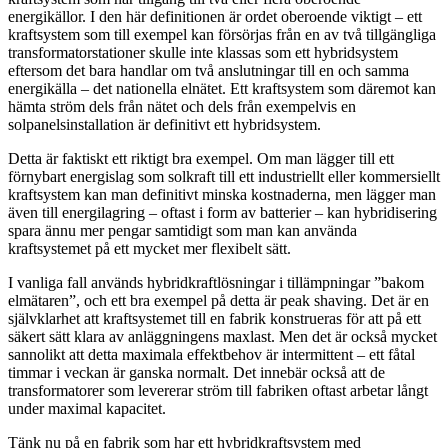
energikällor. I den här definitionen är ordet oberoende viktigt – ett
kraftsystem som till exempel kan försörjas från en av två tillgängliga
transformatorstationer skulle inte klassas som ett hybridsystem
eftersom det bara handlar om två anslutningar till en och samma
energikälla – det nationella elnätet. Ett kraftsystem som däremot kan
hämta ström dels från nätet och dels från exempelvis en
solpanelsinstallation är definitivt ett hybridsystem.
Detta är faktiskt ett riktigt bra exempel. Om man lägger till ett
förnybart energislag som solkraft till ett industriellt eller kommersiellt
kraftsystem kan man definitivt minska kostnaderna, men lägger man
även till energilagring – oftast i form av batterier – kan hybridisering
spara ännu mer pengar samtidigt som man kan använda
kraftsystemet på ett mycket mer flexibelt sätt.
I vanliga fall används hybridkraftlösningar i tillämpningar ”bakom
elmätaren”, och ett bra exempel på detta är peak shaving. Det är en
självklarhet att kraftsystemet till en fabrik konstrueras för att på ett
säkert sätt klara av anläggningens maxlast. Men det är också mycket
sannolikt att detta maximala effektbehov är intermittent – ett fåtal
timmar i veckan är ganska normalt. Det innebär också att de
transformatorer som levererar ström till fabriken oftast arbetar långt
under maximal kapacitet.
Tänk nu på en fabrik som har ett hybridkraftsystem med