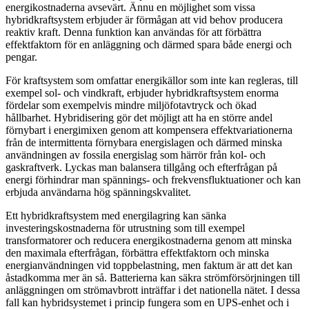
energikostnaderna avsevärt. Ännu en möjlighet som vissa
hybridkraftsystem erbjuder är förmågan att vid behov producera
reaktiv kraft. Denna funktion kan användas för att förbättra
effektfaktorn för en anläggning och därmed spara både energi och
pengar.
För kraftsystem som omfattar energikällor som inte kan regleras, till
exempel sol- och vindkraft, erbjuder hybridkraftsystem enorma
fördelar som exempelvis mindre miljöfotavtryck och ökad
hållbarhet. Hybridisering gör det möjligt att ha en större andel
förnybart i energimixen genom att kompensera effektvariationerna
från de intermittenta förnybara energislagen och därmed minska
användningen av fossila energislag som härrör från kol- och
gaskraftverk. Lyckas man balansera tillgång och efterfrågan på
energi förhindrar man spännings- och frekvensfluktuationer och kan
erbjuda användarna hög spänningskvalitet.
Ett hybridkraftsystem med energilagring kan sänka
investeringskostnaderna för utrustning som till exempel
transformatorer och reducera energikostnaderna genom att minska
den maximala efterfrågan, förbättra effektfaktorn och minska
energianvändningen vid toppbelastning, men faktum är att det kan
åstadkomma mer än så. Batterierna kan säkra strömförsörjningen till
anläggningen om strömavbrott inträffar i det nationella nätet. I dessa
fall kan hybridsystemet i princip fungera som en UPS-enhet och i