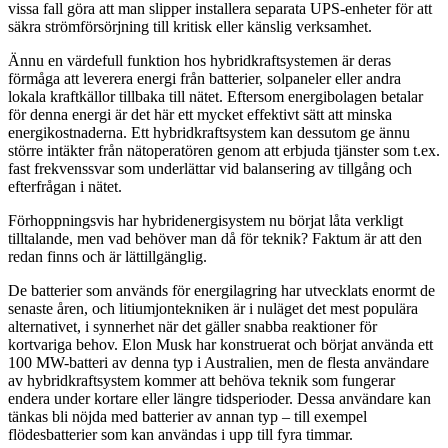
vissa fall göra att man slipper installera separata UPS-enheter för att
säkra strömförsörjning till kritisk eller känslig verksamhet.
Ännu en värdefull funktion hos hybridkraftsystemen är deras
förmåga att leverera energi från batterier, solpaneler eller andra
lokala kraftkällor tillbaka till nätet. Eftersom energibolagen betalar
för denna energi är det här ett mycket effektivt sätt att minska
energikostnaderna. Ett hybridkraftsystem kan dessutom ge ännu
större intäkter från nätoperatören genom att erbjuda tjänster som t.ex.
fast frekvenssvar som underlättar vid balansering av tillgång och
efterfrågan i nätet.
Förhoppningsvis har hybridenergisystem nu börjat låta verkligt
tilltalande, men vad behöver man då för teknik? Faktum är att den
redan finns och är lättillgänglig.
De batterier som används för energilagring har utvecklats enormt de
senaste åren, och litiumjontekniken är i nuläget det mest populära
alternativet, i synnerhet när det gäller snabba reaktioner för
kortvariga behov. Elon Musk har konstruerat och börjat använda ett
100 MW-batteri av denna typ i Australien, men de flesta användare
av hybridkraftsystem kommer att behöva teknik som fungerar
endera under kortare eller längre tidsperioder. Dessa användare kan
tänkas bli nöjda med batterier av annan typ – till exempel
flödesbatterier som kan användas i upp till fyra timmar.