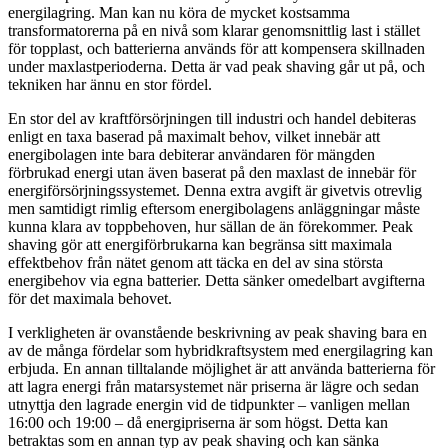
energilagring. Man kan nu köra de mycket kostsamma
transformatorerna på en nivå som klarar genomsnittlig last i stället
för topplast, och batterierna används för att kompensera skillnaden
under maxlastperioderna. Detta är vad peak shaving går ut på, och
tekniken har ännu en stor fördel.
En stor del av kraftförsörjningen till industri och handel debiteras
enligt en taxa baserad på maximalt behov, vilket innebär att
energibolagen inte bara debiterar användaren för mängden
förbrukad energi utan även baserat på den maxlast de innebär för
energiförsörjningssystemet. Denna extra avgift är givetvis otrevlig
men samtidigt rimlig eftersom energibolagens anläggningar måste
kunna klara av toppbehoven, hur sällan de än förekommer. Peak
shaving gör att energiförbrukarna kan begränsa sitt maximala
effektbehov från nätet genom att täcka en del av sina största
energibehov via egna batterier. Detta sänker omedelbart avgifterna
för det maximala behovet.
I verkligheten är ovanstående beskrivning av peak shaving bara en
av de många fördelar som hybridkraftsystem med energilagring kan
erbjuda. En annan tilltalande möjlighet är att använda batterierna för
att lagra energi från matarsystemet när priserna är lägre och sedan
utnyttja den lagrade energin vid de tidpunkter – vanligen mellan
16:00 och 19:00 – då energipriserna är som högst. Detta kan
betraktas som en annan typ av peak shaving och kan sänka