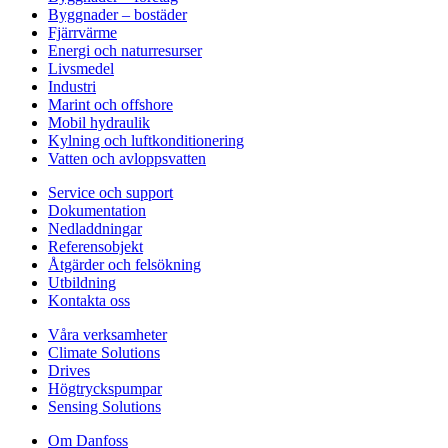
Byggnader – bostäder
Fjärrvärme
Energi och naturresurser
Livsmedel
Industri
Marint och offshore
Mobil hydraulik
Kylning och luftkonditionering
Vatten och avloppsvatten
Service och support
Dokumentation
Nedladdningar
Referensobjekt
Åtgärder och felsökning
Utbildning
Kontakta oss
Våra verksamheter
Climate Solutions
Drives
Högtryckspumpar
Sensing Solutions
Om Danfoss