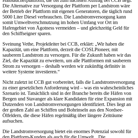
Halbtaucherplattform, die bis zum nächsten Auftrag bei CCB liegt.
Die Alternative zur Versorgung der Plattform per Landstrom wäre
der Betrieb der Plattform mit eigenen Generatoren, die täglich rund
5000 Liter Diesel verbrauchen. Die Landstromversorgung kann
somit Umweltverschmutzung im hohen Umfang vor Ort im
Hafengebiet von Ågotness vermeiden – und gleichzeitig Geld für
den Schiffseigner sparen.
Sveinung Vethe, Projektleiter bei CCB, erklärt: „Wir haben die
Kapazität, um eine Plattform, derzeit die COSLPioneer, mit
sauberem Landstrom zu versorgen. Für die Zukunft haben wir das
Ziel, die Kapazität zu erweitern, um alle Plattformen mit sauberem
Strom zu versorgen – deshalb werden wir zukünftig definitiv in
weitere Systeme investieren.“
Nicht zuletzt ist CCB gut vorbereitet, falls die Landstromversorgung
zu einer gesetzlichen Anforderung wird – was ein wahrscheinliches
Szenario ist. Tatsächlich sind in der Branche bereits die Häfen von
Bergen und Stavanger als klare Kandidaten für eine Expansion mit
Dutzenden von Landstromversorgungen identifiziert. Dies liegt an
der großen Zahl an Schiffen und Bohrinseln aus den Nordsee-
Ölfeldern, die diese Häfen regelmäßig über längere Zeiträume
aufsuchen.
Die Landstromversorgung bietet ein enormes Potenzial sowohl für
den Plattform-Kunden als auch für die Umwelt. „Die