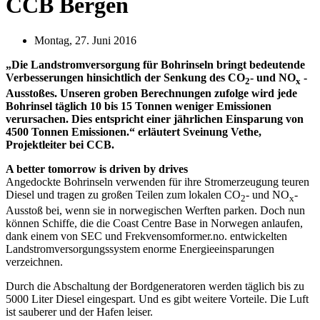
CCB Bergen
Montag, 27. Juni 2016
„Die Landstromversorgung für Bohrinseln bringt bedeutende
Verbesserungen hinsichtlich der Senkung des CO
- und NO
-
2
x
Ausstoßes. Unseren groben Berechnungen zufolge wird jede
Bohrinsel täglich 10 bis 15 Tonnen weniger Emissionen
verursachen. Dies entspricht einer jährlichen Einsparung von
4500 Tonnen Emissionen.“ erläutert Sveinung Vethe,
Projektleiter bei CCB.
A better tomorrow is driven by drives
Angedockte Bohrinseln verwenden für ihre Stromerzeugung teuren
Diesel und tragen zu großen Teilen zum lokalen CO
- und NO
-
2
x
Ausstoß bei, wenn sie in norwegischen Werften parken. Doch nun
können Schiffe, die die Coast Centre Base in Norwegen anlaufen,
dank einem von SEC und Frekvensomformer.no. entwickelten
Landstromversorgungssystem enorme Energieeinsparungen
verzeichnen.
Durch die Abschaltung der Bordgeneratoren werden täglich bis zu
5000 Liter Diesel eingespart. Und es gibt weitere Vorteile. Die Luft
ist sauberer und der Hafen leiser.