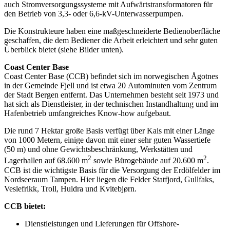
auch Stromversorgungssysteme mit Aufwärtstransformatoren für
den Betrieb von 3,3- oder 6,6-kV-Unterwasserpumpen.
Die Konstrukteure haben eine maßgeschneiderte Bedienoberfläche
geschaffen, die dem Bediener die Arbeit erleichtert und sehr guten
Überblick bietet (siehe Bilder unten).
Coast Center Base
Coast Center Base (CCB) befindet sich im norwegischen Ågotnes
in der Gemeinde Fjell und ist etwa 20 Autominuten vom Zentrum
der Stadt Bergen entfernt. Das Unternehmen besteht seit 1973 und
hat sich als Dienstleister, in der technischen Instandhaltung und im
Hafenbetrieb umfangreiches Know-how aufgebaut.
Die rund 7 Hektar große Basis verfügt über Kais mit einer Länge
von 1000 Metern, einige davon mit einer sehr guten Wassertiefe
(50 m) und ohne Gewichtsbeschränkung, Werkstätten und
2
2
Lagerhallen auf 68.600 m
sowie Bürogebäude auf 20.600 m
.
CCB ist die wichtigste Basis für die Versorgung der Erdölfelder im
Nordseeraum Tampen. Hier liegen die Felder Statfjord, Gullfaks,
Veslefrikk, Troll, Huldra und Kvitebjørn.
CCB bietet:
Dienstleistungen und Lieferungen für Offshore-