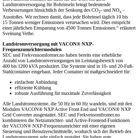
Landstromversorgung für Bohrinseln bringt bedeutende
Verbesserungen hinsichtlich der Senkung des CO
- und NO
-
2
x
Ausstoßes. Wir rechnen damit, dass jede Bohrinsel täglich 10 bis
15 Tonnen weniger Emissionen verursachen wird. Dies entspricht
einer jährlichen Einsparung von 4500 Tonnen Emissionen.“ erläutert
Sveinung Vethe.
Landstromversorgung mit VACON® NXP-
Frequenzumrichtermodulen
SEC und Frekvensomformer.no haben bereits eine erhebliche
Anzahl von Landstromversorgungen im Leistungsbereich von
400 bis 1200 kVA produziert. Die Systeme sind in 10- und 20-Fuß-
Stahlcontainer eingebaut. Jeder Container ist maßgeschneidert für:
einfachste Anbindung
effiziente Kühlung
robuste Ausführung für maximale Zuverlässigkeit
Alle Landstromsysteme, die 50 Hz in 60 Hz wandeln, sind mit den
Modulen VACON® NXP Active Front End und VACON® NXP
Grid Converter ausgestattet. SEC und Frekvensomfromer.no
kombinieren die Netzumrichter- und Active-Frontend-Funktionen
der VACON® NXP-Frequenzumrichter mit einer eigenen
Steuerung und Benutzerschnittstelle, wodurch sich der Betrieb des
Landstromsystems sehr einfach gestaltet. Sie haben gute