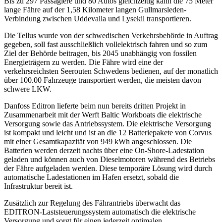
Bis zu 297 Passagiere und 80 Autos gleichzeitig kann die 75 Meter
lange Fähre auf der 1,58 Kilometer langen Gullmarsleden-
Verbindung zwischen Uddevalla und Lysekil transportieren.
Die Tellus wurde von der schwedischen Verkehrsbehörde in Auftrag
gegeben, soll fast ausschließlich vollelektrisch fahren und so zum
Ziel der Behörde beitragen, bis 2045 unabhängig von fossilen
Energieträgern zu werden. Die Fähre wird eine der
verkehrsreichsten Seerouten Schwedens bedienen, auf der monatlich
über 100.00 Fahrzeuge transportiert werden, die meisten davon
schwere LKW.
Danfoss Editron lieferte beim nun bereits dritten Projekt in
Zusammenarbeit mit der Werft Baltic Workboats die elektrische
Versorgung sowie das Antriebssystem. Die elektrische Versorgung
ist kompakt und leicht und ist an die 12 Batteriepakete von Corvus
mit einer Gesamtkapazität von 949 kWh angeschlossen. Die
Batterien werden derzeit nachts über eine On-Shore-Ladestation
geladen und können auch von Dieselmotoren während des Betriebs
der Fähre aufgeladen werden. Diese temporäre Lösung wird durch
automatische Ladestationen im Hafen ersetzt, sobald die
Infrastruktur bereit ist.
Zusätzlich zur Regelung des Fährantriebs überwacht das
EDITRON-Laststeuerungssystem automatisch die elektrische
Versorgung und sorgt für einen jederzeit optimalen