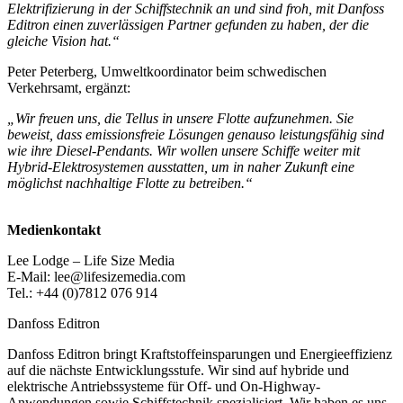
Elektrifizierung in der Schiffstechnik an und sind froh, mit Danfoss
Editron einen zuverlässigen Partner gefunden zu haben, der die
gleiche Vision hat.“
Peter Peterberg, Umweltkoordinator beim schwedischen
Verkehrsamt, ergänzt:
„Wir freuen uns, die Tellus in unsere Flotte aufzunehmen. Sie
beweist, dass emissionsfreie Lösungen genauso leistungsfähig sind
wie ihre Diesel-Pendants. Wir wollen unsere Schiffe weiter mit
Hybrid-Elektrosystemen ausstatten, um in naher Zukunft eine
möglichst nachhaltige Flotte zu betreiben.“
Medienkontakt
Lee Lodge – Life Size Media
E-Mail: lee@lifesizemedia.com
Tel.: +44 (0)7812 076 914
Danfoss Editron
Danfoss Editron bringt Kraftstoffeinsparungen und Energieeffizienz
auf die nächste Entwicklungsstufe. Wir sind auf hybride und
elektrische Antriebssysteme für Off- und On-Highway-
Anwendungen sowie Schiffstechnik spezialisiert. Wir haben es uns