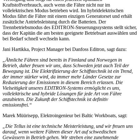
Kraftstoffverbrauch, auch wenn die Fähre nicht nur im
vollelektrischen Modus betrieben wird. Im hybridelektrischen
Modus fährt die Fähre mit einem einzigen Generatorset und erhält
zusätzliche Antriebsleistung durch die Batterien. Der
Trennbetriebsmodus des EDITRON-Steuerungssystems stellt sicher,
dass der Kapitän die am besten geeignete Betriebsart auswählen und
bei Bedarf schnell wechseln kann.
Jani Hartikka, Project Manager bei Danfoss Editron, sagt dazu:
„Ähnliche Fähren sind bereits in Finnland und Norwegen in
Betrieb, daher freuen wir uns, dass Schweden jetzt auch Teil der
Bewegung ist. Die Elektrifizierung der Schiffstechnik ist ein Trend,
der immer stärker wird, da immer mehr Länder Gesetze zur
Reduzierung der Emissionen in diesem Bereich erlassen. Die
Vielseitigkeit unseres EDITRON-Systems ermöglicht es uns,
vollelektrische und hybride Lösungen für jede Art von Fähre
anzubieten. Die Zukunft der Schiffstechnik ist definitiv
emissionsfrei.“
Marek Müürisepp, Elektroingenieur bei Baltic Workboats, sagt:
„Die Tellus ist eine technische Meisterleistung, und wir freuen uns
darauf, wenn weitere Fähren dieser Art auf schwedischen
Gewässern in Betrieb gehen. Wir streben eine zunehmende