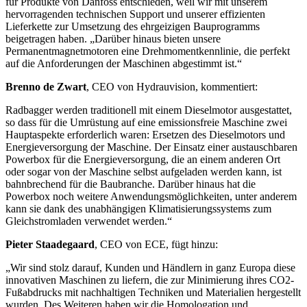
für Produkte von Danfoss entschieden, weil wir mit unserem
hervorragenden technischen Support und unserer effizienten
Lieferkette zur Umsetzung des ehrgeizigen Bauprogramms
beigetragen haben. „Darüber hinaus bieten unsere
Permanentmagnetmotoren eine Drehmomentkennlinie, die perfekt
auf die Anforderungen der Maschinen abgestimmt ist.“
Brenno de Zwart
, CEO von Hydrauvision, kommentiert:
Radbagger werden traditionell mit einem Dieselmotor ausgestattet,
so dass für die Umrüstung auf eine emissionsfreie Maschine zwei
Hauptaspekte erforderlich waren: Ersetzen des Dieselmotors und
Energieversorgung der Maschine. Der Einsatz einer austauschbaren
Powerbox für die Energieversorgung, die an einem anderen Ort
oder sogar von der Maschine selbst aufgeladen werden kann, ist
bahnbrechend für die Baubranche. Darüber hinaus hat die
Powerbox noch weitere Anwendungsmöglichkeiten, unter anderem
kann sie dank des unabhängigen Klimatisierungssystems zum
Gleichstromladen verwendet werden.“
Pieter Staadegaard
, CEO von ECE, fügt hinzu:
„Wir sind stolz darauf, Kunden und Händlern in ganz Europa diese
innovativen Maschinen zu liefern, die zur Minimierung ihres CO2-
Fußabdrucks mit nachhaltigen Techniken und Materialien hergestellt
wurden. Des Weiteren haben wir die Homologation und