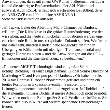
Anwendungen, da es mit einem GWP unter 5 allgemein verfügbar
ist und die niedrigste Entflammbarkeit aller A2L Kältemittel
aufweist. Auch R515B erfreut sich wachsender Beliebtheit, da es
ein AR5-GWP von 299 und eine ASHRAE A1-
Sicherheitsklassifikation aufweist.
Jeff Tucker, Leiter der Abteilung Micro Channel bei Danfoss,
erläutert: „Die Klimakrise ist die größte Herausforderung, vor der
wir stehen, und die heute entwickelten Innovationen werden eine
entscheidende Rolle in unserer globalen Zukunft spielen. Wir freuen
uns daher sehr, unseren Kunden neue Möglichkeiten für den
Übergang zu Kältemitteln mit niedrigem Treibhauspotential und
geringer Dichte zu bieten – und die Auswirkungen auf die CO2 -
Emissionen und die Energieeffizienz zu beobachten."
„Die neuen MCHE-Technologien sind ein großer Schritt in die
richtige Richtung", ergänzt Luigi Zamana, Global Senior Director of
Marketing A/C and Heat pumps bei Danfoss. „Wir haben bereits
2014 mit Danfoss Turbocor Pionierarbeit geleistet und dann ein
breites Portfolio an Expansionsventilen, Sensoren und
Leitungskomponenten entwickelt und zugelassen. In Hinblick auf
die Kältemittel mittlerer Dichte ist unsere Arbeit noch nicht beendet.
Wir werden noch eine Reihe großer Scroll-Verdichter einführen. Sie
können sich also in Kürze auf weitere spannende Entwicklungen
freuen.“