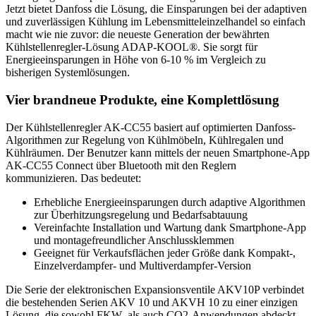
Jetzt bietet Danfoss die Lösung, die Einsparungen bei der adaptiven
und zuverlässigen Kühlung im Lebensmitteleinzelhandel so einfach
macht wie nie zuvor: die neueste Generation der bewährten
Kühlstellenregler-Lösung ADAP-KOOL®. Sie sorgt für
Energieeinsparungen in Höhe von 6-10 % im Vergleich zu
bisherigen Systemlösungen.
Vier brandneue Produkte, eine Komplettlösung
Der Kühlstellenregler AK-CC55 basiert auf optimierten Danfoss-
Algorithmen zur Regelung von Kühlmöbeln, Kühlregalen und
Kühlräumen. Der Benutzer kann mittels der neuen Smartphone-App
AK-CC55 Connect über Bluetooth mit den Reglern
kommunizieren. Das bedeutet:
Erhebliche Energieeinsparungen durch adaptive Algorithmen
zur Überhitzungsregelung und Bedarfsabtauung
Vereinfachte Installation und Wartung dank Smartphone-App
und montagefreundlicher Anschlussklemmen
Geeignet für Verkaufsflächen jeder Größe dank Kompakt-,
Einzelverdampfer- und Multiverdampfer-Version
Die Serie der elektronischen Expansionsventile AKV10P verbindet
die bestehenden Serien AKV 10 und AKVH 10 zu einer einzigen
Lösung, die sowohl FKW- als auch CO2-Anwendungen abdeckt.