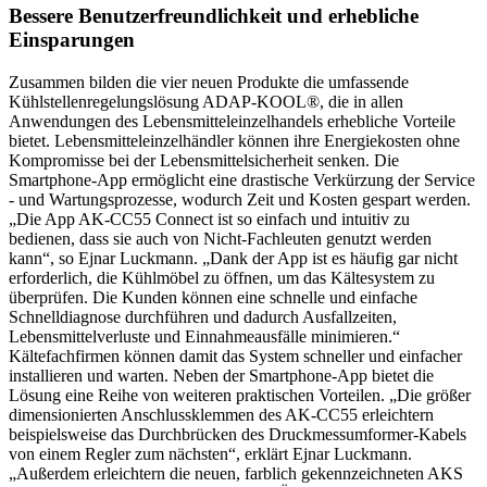
Bessere Benutzerfreundlichkeit und erhebliche
Einsparungen
Zusammen bilden die vier neuen Produkte die umfassende
Kühlstellenregelungslösung ADAP-KOOL®, die in allen
Anwendungen des Lebensmitteleinzelhandels erhebliche Vorteile
bietet. Lebensmitteleinzelhändler können ihre Energiekosten ohne
Kompromisse bei der Lebensmittelsicherheit senken. Die
Smartphone-App ermöglicht eine drastische Verkürzung der Service
- und Wartungsprozesse, wodurch Zeit und Kosten gespart werden.
„Die App AK-CC55 Connect ist so einfach und intuitiv zu
bedienen, dass sie auch von Nicht-Fachleuten genutzt werden
kann“, so Ejnar Luckmann. „Dank der App ist es häufig gar nicht
erforderlich, die Kühlmöbel zu öffnen, um das Kältesystem zu
überprüfen. Die Kunden können eine schnelle und einfache
Schnelldiagnose durchführen und dadurch Ausfallzeiten,
Lebensmittelverluste und Einnahmeausfälle minimieren.“
Kältefachfirmen können damit das System schneller und einfacher
installieren und warten. Neben der Smartphone-App bietet die
Lösung eine Reihe von weiteren praktischen Vorteilen. „Die größer
dimensionierten Anschlussklemmen des AK-CC55 erleichtern
beispielsweise das Durchbrücken des Druckmessumformer-Kabels
von einem Regler zum nächsten“, erklärt Ejnar Luckmann.
„Außerdem erleichtern die neuen, farblich gekennzeichneten AKS