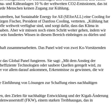
ma- und Kälteanlagen 10 % der weltweiten CO2-Emissionen, das ist
iarde Menschen keinen Zugang zur Kühlung.
eiben, hat Sustainable Energy for All (SEforALL) eine Cooling for
Jürgen Fischer, President of Danfoss Cooling, vertreten. „Kühlung hat
ffe weltweit verfügbar sind, und sorgt dafür, dass das Klima in
aben. Aber wir müssen noch einen Schritt weiter gehen, indem wir
 sein fundiertes Wissen in diesem Bereich einbringen zu dürfen und
schaft zusammenarbeiten. Das Panel wird von zwei Ko-Vorsitzenden
 das Global Panel fungieren. Sie sagt: „Mit dem Anstieg der
cheffiziente Technologien oder saubere Quellen geregelt wird, zu
er vor allem darauf ankommen, Erkenntnisse zu gewinnen, die wir
ie Einführung von Lösungen zur Schaffung eines nachhaltigen
en, den Zielen für nachhaltige Entwicklung und der Kigali-Änderung
hlenwasserstoff (FKW), einem starken Treibhausgas, das in