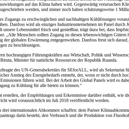
 Auswirkungen auf das Klima haben wird. Gegenwärtig verursachen Kli
 zugeschrieben werden, und immer noch haben schätzungsweise 1 Mill
Zugangs zu erschwinglichen und nachhaltigen Kühllösungen voranzutr
reiben. Danfoss wird als einziges Industrieunternehmen im Panel durch 
 unsere Lebensmittel frisch und genießbar, trägt dazu bei, dass Impfsto
r. „Alle Menschen sollten Zugang zu diesen lebenswichtigen Gütern h
tig der globalen Erwärmung entgegenwirken. Danfoss freut sich darauf,
ngen zu beschleunigen.
ren hochrangigen Führungskräften aus Wirtschaft, Politik und Wissen
t Biruta, Minister für natürliche Ressourcen der Republik Ruanda.
ragte des UN-Generalsekretärs für SEforALL, wird als Sekretariat für
icher Anstieg des Energiebedarfs entsteht, der, wenn er nicht durch ho
missionen führen wird. Bei der Arbeit des Global Panels wird es dah
gang zu Kühlung für alle bieten zu können.“
 erstellen, der Empfehlungen und Erkenntnisse darüber enthält, wie d
ht wird voraussichtlich im Juli 2018 veröffentlicht werden.
schen drei internationalen Abkommen schaffen: dem Pariser Klimaabkomm
santrags darin besteht, den Verbrauch und die Produktion von Fluorko