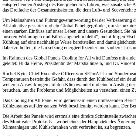
entsprechenden Anstieg des Energiebedarfs führen, was zusätzliche
das Dreifache der Gesamtemissionen, die dem Luft- und Seeverkehr
Um Maßnahmen und Führungsverantwortung bei der Verbesserung des 
All-Initiative gestartet und ein Global Panel gegründet, um sie anzut
einen starken Einfluss auf unser Leben und unsere Gesundheit. Sie hält
unseren Wohnungen und Büros angenehm bleibt“, meint Jürgen Fische
Kühlung auf eine nachhaltige Weise bereitstellen und damit gleichzei
dabei zu helfen, die Umsetzung energieeffizienter und sauberer Lösu
Im Rahmen des Global Panels Cooling for All wird Danfoss mit ande
geleitet: Hilda Heine, Präsidentin der Marshallinseln, und Dr. Vincen
Rachel Kyte, Chief Executive Officer von SEforALL und Sonderbeauft
Temperaturen besteht die Gefahr, dass durch den Kühlbedarf ein deutl
weiteren Auswirkungen auf den Klimawandel und einem Anstieg der E
brauchen, um die Probleme und Möglichkeiten zu verstehen, einen Zu
Das Cooling for All-Panel wird gemeinsam einen umfassenden Bericht
Kühlzugangs auf der ganzen Welt beschleunigt werden kann. Der Beric
Die Arbeit des Panels wird erstmals eine direkte Schnittstelle zwi
des Montrealer Protokolls – wobei eines der Hauptziele des Änderung
Klimaanlagen und Kühlschränken weit verbreitet ist, zu begrenzen.