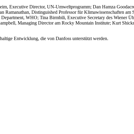
eim, Executive Director, UN-Umweltprogramm; Dan Hamza Goodacre, E
Ramanathan, Distinguished Professor für Klimawissenschaften am Scri
nt Department, WHO; Tina Birmbili, Executive Secretary des Wiener 
Campbell, Managing Director am Rocky Mountain Institute; Kurt Shickm
hhaltige Entwicklung, die von Danfoss unterstützt werden.