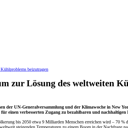
n Kühlproblems beizutragen
, um zur Lösung des weltweiten 
ahmen der UN-Generalversammlung und der Klimawoche in New York 
n für einen verbesserten Zugang zu bezahlbaren und nachhaltigen 
ölkerung bis 2050 etwa 9 Milliarden Menschen erreichen wird – 70 % 
n weltweit steigenden Temperaturen zu einem Boom in der Nachfrage 