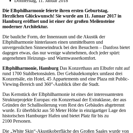
Donnerstag, 11. Januar 2018
Die Elbphilharmonie feierte ihren ersten Geburtstag.
Herzlichen Glückwunsch! Sie wurde am 11. Januar 2017 in
Hamburg eröffnet und ist einer der großen Meilensteine
moderner Architektur.
Die bauliche Form, der Innenraum und die Akustik der
Elbphilharmonie hinterlassen einen unmittelbaren und
unvergesslichen Sinneseindruck bei den Besuchern – Danfoss bietet
dagegen etwas, das nur wenige wahrnehmen, doch jeder spürt:
angenehmen Heizungs- und Warmwasserkomfort.
Elbphilharmonie, Hamburg
Das Konzerthaus am Elbufer ruht auf
rund 1700 Stahlbetonsäulen. Der Gebäudekomplex umfasst drei
Konzertsäle, ein Hotel, 45 Appartements und eine Plaza mit Public-
Viewing-Bereich und 360°-Ausblick über die Stadt.
Das Kernstück der Elbphilharmonie ist eines der interessantesten
Strukturprojekte Europas: ein Konzertsaal der Extraklasse, der aus
Gründen der Schallisolierung vom Rest des Gebäudes abgetrennt
wurde. Er überblickt aus 50 Meter Höhe in einzigartiger Lage den
historischen Hamburger Hafen und bietet Platz für bis zu
2100 Personen.
Die „White Skin“-Akustikoberfläche des Großen Saales wurde von