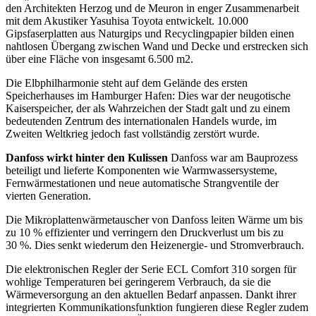
den Architekten Herzog und de Meuron in enger Zusammenarbeit
mit dem Akustiker Yasuhisa Toyota entwickelt. 10.000
Gipsfaserplatten aus Naturgips und Recyclingpapier bilden einen
nahtlosen Übergang zwischen Wand und Decke und erstrecken sich
über eine Fläche von insgesamt 6.500 m2.
Die Elbphilharmonie steht auf dem Gelände des ersten
Speicherhauses im Hamburger Hafen: Dies war der neugotische
Kaiserspeicher, der als Wahrzeichen der Stadt galt und zu einem
bedeutenden Zentrum des internationalen Handels wurde, im
Zweiten Weltkrieg jedoch fast vollständig zerstört wurde.
Danfoss wirkt hinter den Kulissen
Danfoss war am Bauprozess
beteiligt und lieferte Komponenten wie Warmwassersysteme,
Fernwärmestationen und neue automatische Strangventile der
vierten Generation.
Die Mikroplattenwärmetauscher von Danfoss leiten Wärme um bis
zu 10 % effizienter und verringern den Druckverlust um bis zu
30 %. Dies senkt wiederum den Heizenergie- und Stromverbrauch.
Die elektronischen Regler der Serie ECL Comfort 310 sorgen für
wohlige Temperaturen bei geringerem Verbrauch, da sie die
Wärmeversorgung an den aktuellen Bedarf anpassen. Dankt ihrer
integrierten Kommunikationsfunktion fungieren diese Regler zudem