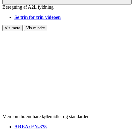
Beregning af A2L fyldning
Se trin for trin-videoen
Vis mere
Vis mindre
Mere om brændbare kølemidler og standarder
AREA: EN-378