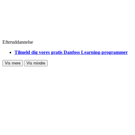
Efteruddannelse
Tilmeld dig vores gratis Danfoss Learning-programmer
Vis mere
Vis mindre