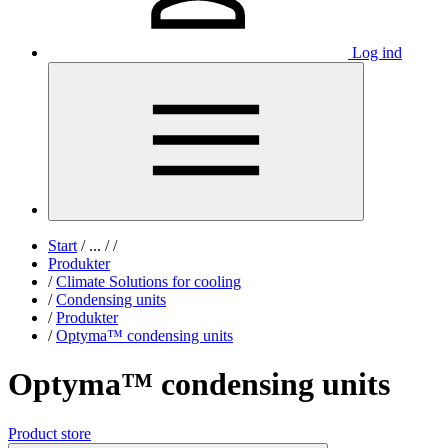
Log ind
Start
/
...
/
/
Produkter
/
Climate Solutions for cooling
/
Condensing units
/
Produkter
/
Optyma™ condensing units
Optyma™ condensing units
Product store