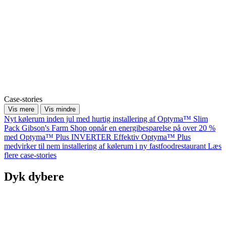
Case-stories
Vis mere
Vis mindre
Nyt kølerum inden jul med hurtig installering af Optyma™ Slim
Pack
Gibson's Farm Shop opnår en energibesparelse på over 20 %
med Optyma™ Plus INVERTER
Effektiv Optyma™ Plus
medvirker til nem installering af kølerum i ny fastfoodrestaurant
Læs
flere case-stories
Dyk dybere