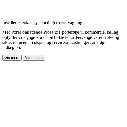
Installér et enkelt system til fjernovervågning
Med vores omfattende Prosa IoT-portefølje til kommerciel køling
opfylder vi vigtige krav til at holde letfordærvelige varer friske og
sikre, reducere madspild og serviceomkostninger samt øge
indtægten.
Vis mere
Vis mindre