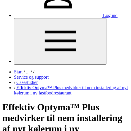
Log ind
Start
/
...
/
/
Service og support
/
Casestudier
/
Effektiv Optyma™ Plus medvirker til nem installering af nyt
kølerum i ny fastfoodrestaurant
Effektiv Optyma™ Plus
medvirker til nem installering
af nyt kølerum i ny