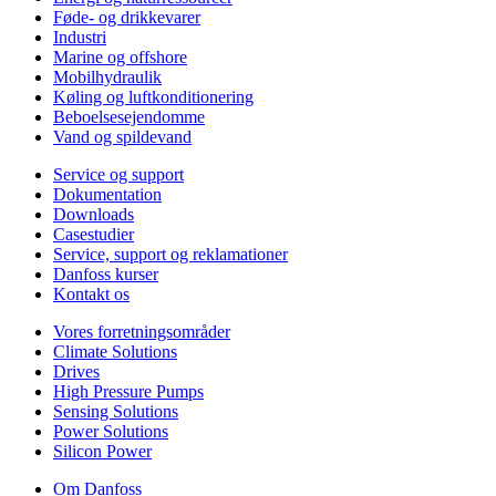
Føde- og drikkevarer
Industri
Marine og offshore
Mobilhydraulik
Køling og luftkonditionering
Beboelsesejendomme
Vand og spildevand
Service og support
Dokumentation
Downloads
Casestudier
Service, support og reklamationer
Danfoss kurser
Kontakt os
Vores forretningsområder
Climate Solutions
Drives
High Pressure Pumps
Sensing Solutions
Power Solutions
Silicon Power
Om Danfoss