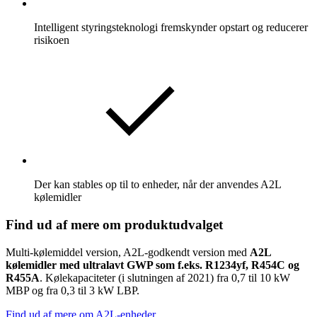
Intelligent styringsteknologi fremskynder opstart og reducerer
risikoen
Der kan stables op til to enheder, når der anvendes A2L
kølemidler
Find ud af mere om produktudvalget
Multi-kølemiddel version, A2L-godkendt version med
A2L
kølemidler med ultralavt GWP som f.eks. R1234yf, R454C og
R455A
. Kølekapaciteter (i slutningen af 2021) fra 0,7 til 10 kW
MBP og fra 0,3 til 3 kW LBP.
Find ud af mere om A2L-enheder