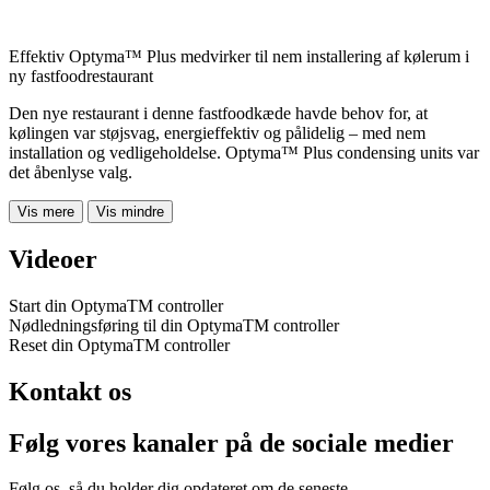
Effektiv Optyma™ Plus medvirker til nem installering af kølerum i
ny fastfoodrestaurant
Den nye restaurant i denne fastfoodkæde havde behov for, at
kølingen var støjsvag, energieffektiv og pålidelig – med nem
installation og vedligeholdelse. Optyma™ Plus condensing units var
det åbenlyse valg.
Vis mere
Vis mindre
Videoer
Start din OptymaTM controller
Nødledningsføring til din OptymaTM controller
Reset din OptymaTM controller
Kontakt os
Følg vores kanaler på de sociale medier
Følg os, så du holder dig opdateret om de seneste