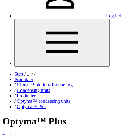
Log ind
Start
/
...
/
/
Produkter
/
Climate Solutions for cooling
/
Condensing units
/
Produkter
/
Optyma™ condensing units
/
Optyma™ Plus
Optyma™ Plus