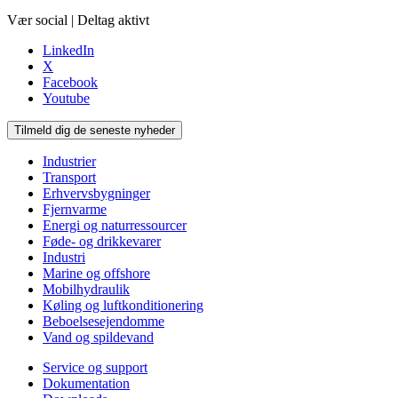
Vær social | Deltag aktivt
LinkedIn
X
Facebook
Youtube
Tilmeld dig de seneste nyheder
Industrier
Transport
Erhvervsbygninger
Fjernvarme
Energi og naturressourcer
Føde- og drikkevarer
Industri
Marine og offshore
Mobilhydraulik
Køling og luftkonditionering
Beboelsesejendomme
Vand og spildevand
Service og support
Dokumentation