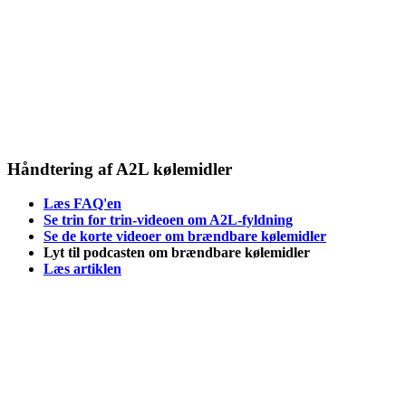
Håndtering af A2L kølemidler
Læs FAQ'en
Se trin for trin-videoen om A2L-fyldning
Se de korte videoer om brændbare kølemidler
Lyt til podcasten om brændbare kølemidler
Læs artiklen