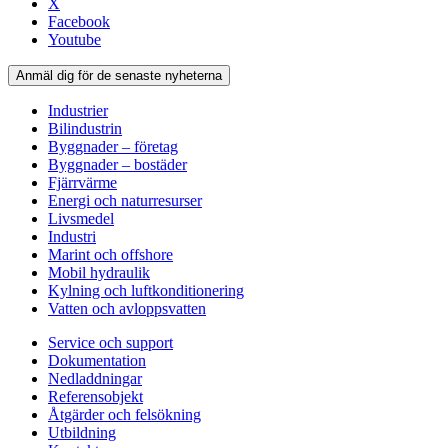
X
Facebook
Youtube
Anmäl dig för de senaste nyheterna
Industrier
Bilindustrin
Byggnader – företag
Byggnader – bostäder
Fjärrvärme
Energi och naturresurser
Livsmedel
Industri
Marint och offshore
Mobil hydraulik
Kylning och luftkonditionering
Vatten och avloppsvatten
Service och support
Dokumentation
Nedladdningar
Referensobjekt
Åtgärder och felsökning
Utbildning