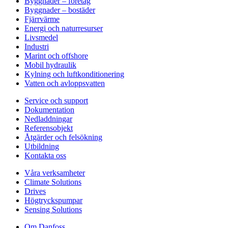
Byggnader – företag
Byggnader – bostäder
Fjärrvärme
Energi och naturresurser
Livsmedel
Industri
Marint och offshore
Mobil hydraulik
Kylning och luftkonditionering
Vatten och avloppsvatten
Service och support
Dokumentation
Nedladdningar
Referensobjekt
Åtgärder och felsökning
Utbildning
Kontakta oss
Våra verksamheter
Climate Solutions
Drives
Högtryckspumpar
Sensing Solutions
Om Danfoss