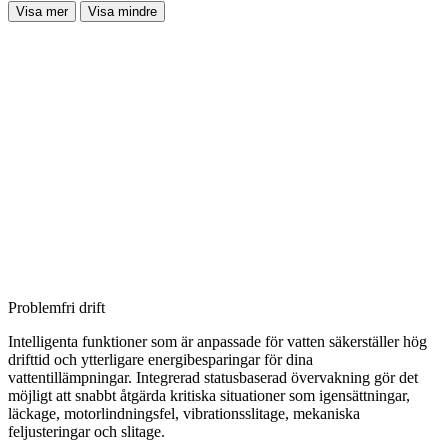
Visa mer
Visa mindre
Problemfri drift
Intelligenta funktioner som är anpassade för vatten säkerställer hög
drifttid och ytterligare energibesparingar för dina
vattentillämpningar. Integrerad statusbaserad övervakning gör det
möjligt att snabbt åtgärda kritiska situationer som igensättningar,
läckage, motorlindningsfel, vibrationsslitage, mekaniska
feljusteringar och slitage.