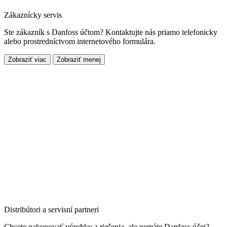
Zákaznícky servis
Ste zákazník s Danfoss účtom? Kontaktujte nás priamo telefonicky
alebo prostredníctvom internetového formulára.
Zobraziť viac
Zobraziť menej
Distribútori a servisní partneri
Chcete nakupovať výrobky a riešenia, ale nemáte Danfoss účet?