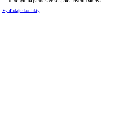
dopytu na partnerstvo so spoločnosťou Danfoss
Vyhľadajte kontakty