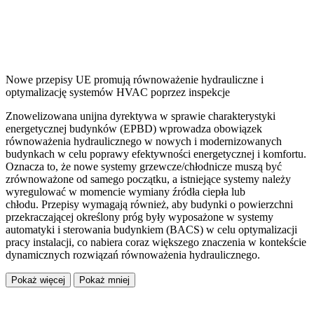
Nowe przepisy UE promują równoważenie hydrauliczne i
optymalizację systemów HVAC poprzez inspekcje
Znowelizowana unijna dyrektywa w sprawie charakterystyki
energetycznej budynków (EPBD) wprowadza obowiązek
równoważenia hydraulicznego w nowych i modernizowanych
budynkach w celu poprawy efektywności energetycznej i komfortu.
Oznacza to, że nowe systemy grzewcze/chłodnicze muszą być
zrównoważone od samego początku, a istniejące systemy należy
wyregulować w momencie wymiany źródła ciepła lub
chłodu. Przepisy wymagają również, aby budynki o powierzchni
przekraczającej określony próg były wyposażone w systemy
automatyki i sterowania budynkiem (BACS) w celu optymalizacji
pracy instalacji, co nabiera coraz większego znaczenia w kontekście
dynamicznych rozwiązań równoważenia hydraulicznego.
Pokaż więcej
Pokaż mniej