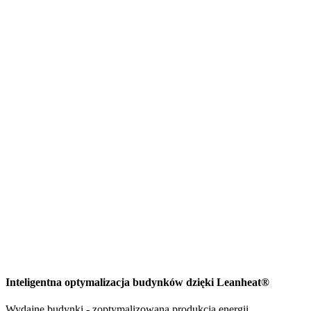
Inteligentna optymalizacja budynków dzięki Leanheat®
Wydajne budynki - zoptymalizowana produkcja energii.