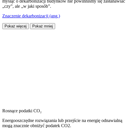
myśląc o dekarbonizacji budynków nie powinniśmy się zastanawiać
„czy”, ale „w jaki sposób”.
Znaczenie dekarbonizacji (ang.)
Pokaż więcej
Pokaż mniej
Rosnące podatki CO₂
Energooszczędne rozwiązania lub przejście na energię odnawialną
mogą znacznie obniżyć podatek CO2.