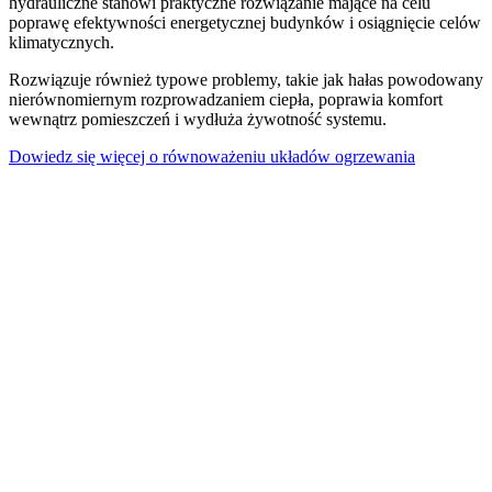
hydrauliczne stanowi praktyczne rozwiązanie mające na celu
poprawę efektywności energetycznej budynków i osiągnięcie celów
klimatycznych.
Rozwiązuje również typowe problemy, takie jak hałas powodowany
nierównomiernym rozprowadzaniem ciepła, poprawia komfort
wewnątrz pomieszczeń i wydłuża żywotność systemu.
Dowiedz się więcej o równoważeniu układów ogrzewania