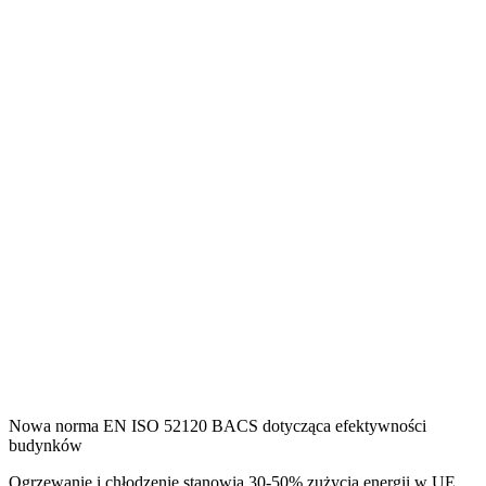
Nowa norma EN ISO 52120 BACS dotycząca efektywności
budynków
Ogrzewanie i chłodzenie stanowią 30-50% zużycia energii w UE,