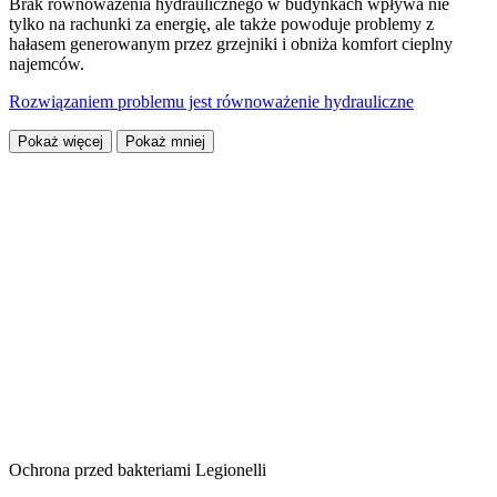
Brak równoważenia hydraulicznego w budynkach wpływa nie
tylko na rachunki za energię, ale także powoduje problemy z
hałasem generowanym przez grzejniki i obniża komfort cieplny
najemców.
Rozwiązaniem problemu jest równoważenie hydrauliczne
Pokaż więcej
Pokaż mniej
Ochrona przed bakteriami Legionelli