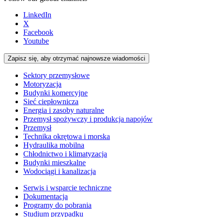
LinkedIn
X
Facebook
Youtube
Zapisz się, aby otrzymać najnowsze wiadomości
Sektory przemysłowe
Motoryzacja
Budynki komercyjne
Sieć ciepłownicza
Energia i zasoby naturalne
Przemysł spożywczy i produkcja napojów
Przemysł
Technika okrętowa i morska
Hydraulika mobilna
Chłodnictwo i klimatyzacja
Budynki mieszkalne
Wodociągi i kanalizacja
Serwis i wsparcie techniczne
Dokumentacja
Programy do pobrania
Studium przypadku