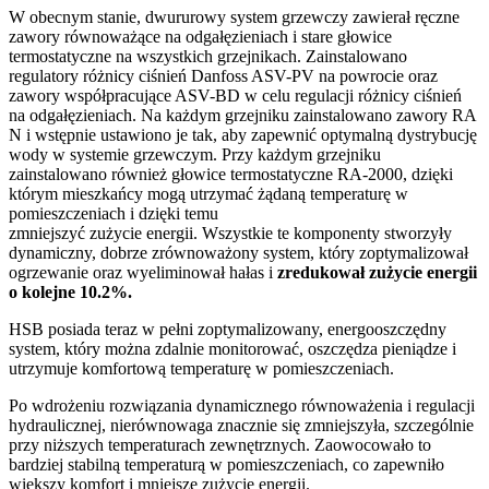
W obecnym stanie, dwururowy system grzewczy zawierał ręczne
zawory równoważące na odgałęzieniach i stare głowice
termostatyczne na wszystkich grzejnikach. Zainstalowano
regulatory różnicy ciśnień Danfoss ASV-PV na powrocie oraz
zawory współpracujące ASV-BD w celu regulacji różnicy ciśnień
na odgałęzieniach. Na każdym grzejniku zainstalowano zawory RA
N i wstępnie ustawiono je tak, aby zapewnić optymalną dystrybucję
wody w systemie grzewczym. Przy każdym grzejniku
zainstalowano również głowice termostatyczne RA-2000, dzięki
którym mieszkańcy mogą utrzymać żądaną temperaturę w
pomieszczeniach i dzięki temu
zmniejszyć zużycie energii. Wszystkie te komponenty stworzyły
dynamiczny, dobrze zrównoważony system, który zoptymalizował
ogrzewanie oraz wyeliminował hałas i
zredukował zużycie energii
o kolejne 10.2%.
HSB posiada teraz w pełni zoptymalizowany, energooszczędny
system, który można zdalnie monitorować, oszczędza pieniądze i
utrzymuje komfortową temperaturę w pomieszczeniach.
Po wdrożeniu rozwiązania dynamicznego równoważenia i regulacji
hydraulicznej, nierównowaga znacznie się zmniejszyła, szczególnie
przy niższych temperaturach zewnętrznych. Zaowocowało to
bardziej stabilną temperaturą w pomieszczeniach, co zapewniło
większy komfort i mniejsze zużycie energii.