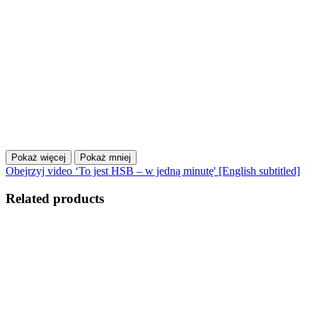
Pokaż więcej
Pokaż mniej
Obejrzyj video ‘To jest HSB – w jedną minutę' [English subtitled]
Related products