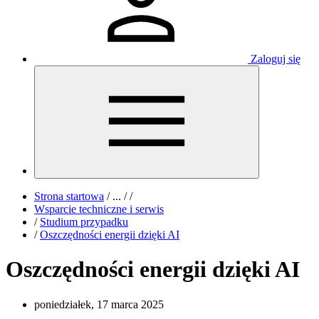
Zaloguj się
Strona startowa
/
...
/
/
Wsparcie techniczne i serwis
/
Studium przypadku
/
Oszczędności energii dzięki AI
Oszczędności energii dzięki AI
poniedziałek, 17 marca 2025