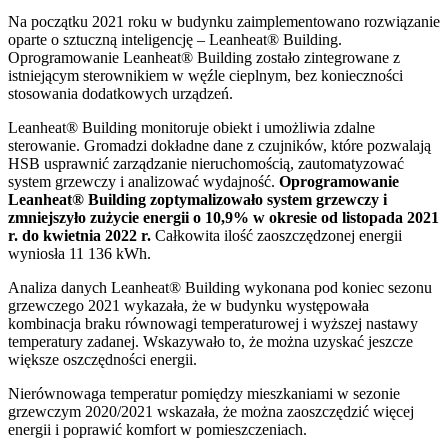
Na początku 2021 roku w budynku zaimplementowano rozwiązanie
oparte o sztuczną inteligencję – Leanheat® Building.
Oprogramowanie Leanheat® Building zostało zintegrowane z
istniejącym sterownikiem w węźle cieplnym, bez konieczności
stosowania dodatkowych urządzeń.
Leanheat® Building monitoruje obiekt i umożliwia zdalne
sterowanie. Gromadzi dokładne dane z czujników, które pozwalają
HSB usprawnić zarządzanie nieruchomością, zautomatyzować
system grzewczy i analizować wydajność.
Oprogramowanie
Leanheat® Building zoptymalizowało system grzewczy i
zmniejszyło zużycie energii o 10,9% w okresie od listopada 2021
r. do kwietnia 2022 r.
Całkowita ilość zaoszczędzonej energii
wyniosła 11 136 kWh.
Analiza danych Leanheat® Building wykonana pod koniec sezonu
grzewczego 2021 wykazała, że w budynku występowała
kombinacja braku równowagi temperaturowej i wyższej nastawy
temperatury zadanej. Wskazywało to, że można uzyskać jeszcze
większe oszczędności energii.
Nierównowaga temperatur pomiędzy mieszkaniami w sezonie
grzewczym 2020/2021 wskazała, że można zaoszczędzić więcej
energii i poprawić komfort w pomieszczeniach.