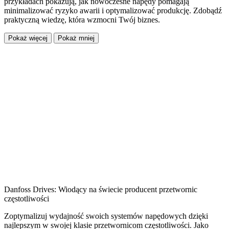
przykładach pokazują, jak nowoczesne napędy pomagają
minimalizować ryzyko awarii i optymalizować produkcję. Zdobądź
praktyczną wiedzę, która wzmocni Twój biznes.
Pokaż więcej
Pokaż mniej
Danfoss Drives: Wiodący na świecie producent przetwornic
częstotliwości
Zoptymalizuj wydajność swoich systemów napędowych dzięki
najlepszym w swojej klasie przetwornicom częstotliwości. Jako