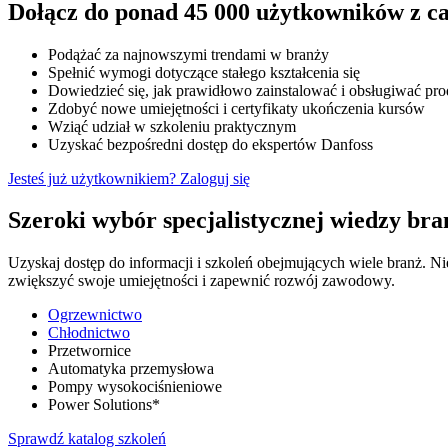
Dołącz do ponad 45 000 użytkowników z ca
Podążać za najnowszymi trendami w branży
Spełnić wymogi dotyczące stałego kształcenia się
Dowiedzieć się, jak prawidłowo zainstalować i obsługiwać pr
Zdobyć nowe umiejętności i certyfikaty ukończenia kursów
Wziąć udział w szkoleniu praktycznym
Uzyskać bezpośredni dostęp do ekspertów Danfoss
Jesteś już użytkownikiem? Zaloguj się
Szeroki wybór specjalistycznej wiedzy br
Uzyskaj dostęp do informacji i szkoleń obejmujących wiele branż. Ni
zwiększyć swoje umiejętności i zapewnić rozwój zawodowy.
Ogrzewnictwo
Chłodnictwo
Przetwornice
Automatyka przemysłowa
Pompy wysokociśnieniowe
Power Solutions*
Sprawdź katalog szkoleń