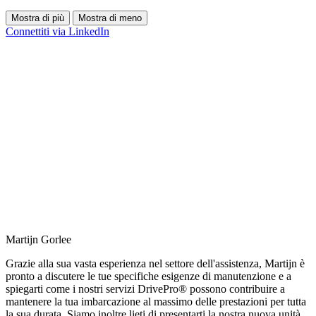
Mostra di più
Mostra di meno
Connettiti via LinkedIn
Martijn Gorlee
Grazie alla sua vasta esperienza nel settore dell'assistenza, Martijn è
pronto a discutere le tue specifiche esigenze di manutenzione e a
spiegarti come i nostri servizi DrivePro® possono contribuire a
mantenere la tua imbarcazione al massimo delle prestazioni per tutta
la sua durata. Siamo inoltre lieti di presentarti la nostra nuova unità