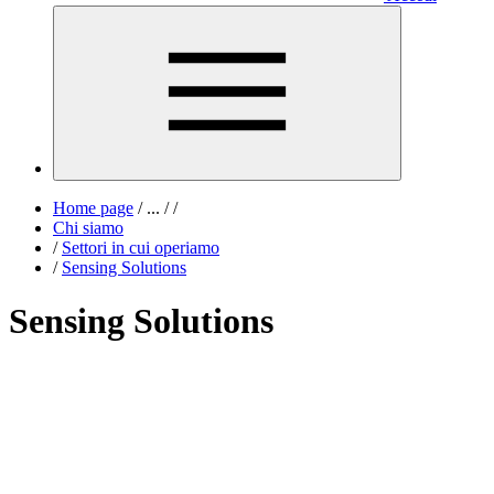
Home page
/
...
/
/
Chi siamo
/
Settori in cui operiamo
/
Sensing Solutions
Sensing Solutions