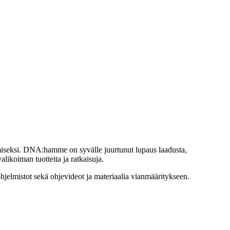
iseksi. DNA:hamme on syvälle juurtunut lupaus laadusta,
likoiman tuotteita ja ratkaisuja.
ohjelmistot sekä ohjevideot ja materiaalia vianmääritykseen.