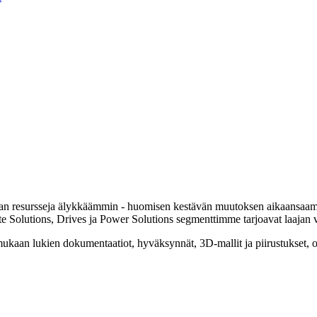
lman resursseja älykkäämmin - huomisen kestävän muutoksen aikaansaam
e Solutions, Drives ja Power Solutions segmenttimme tarjoavat laajan va
, mukaan lukien dokumentaatiot, hyväksynnät, 3D-mallit ja piirustukset, 