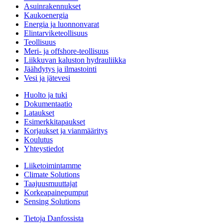
Asuinrakennukset
Kaukoenergia
Energia ja luonnonvarat
Elintarviketeollisuus
Teollisuus
Meri- ja offshore-teollisuus
Liikkuvan kaluston hydrauliikka
Jäähdytys ja ilmastointi
Vesi ja jätevesi
Huolto ja tuki
Dokumentaatio
Lataukset
Esimerkkitapaukset
Korjaukset ja vianmääritys
Koulutus
Yhteystiedot
Liiketoimintamme
Climate Solutions
Taajuusmuuttajat
Korkeapainepumput
Sensing Solutions
Tietoja Danfossista