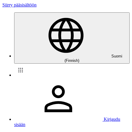
Siirry pääsisältöön
Suomi
(Finnish)
Kirjaudu
sisään