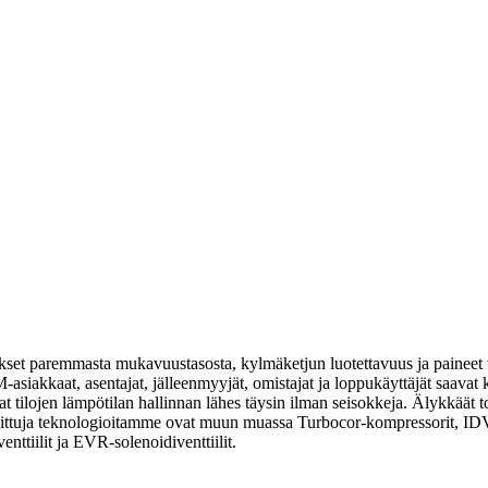
set paremmasta mukavuustasosta, kylmäketjun luotettavuus ja paineet 
-asiakkaat, asentajat, jälleenmyyjät, omistajat ja loppukäyttäjät saava
t tilojen lämpötilan hallinnan lähes täysin ilman seisokkeja. Älykkäät t
 suosittuja teknologioitamme ovat muun muassa Turbocor-kompressorit, ID
nttiilit ja EVR-solenoidiventtiilit.