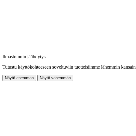
Ilmastoinnin jäähdytys
Tutustu käyttökohteeseen soveltuviin tuotteisiimme lähemmin kansain
Näytä enemmän
Näytä vähemmän