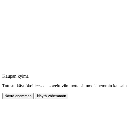
Kaupan kylmä
Tutustu käyttökohteeseen soveltuviin tuotteisiimme lähemmin kansain
Näytä enemmän
Näytä vähemmän