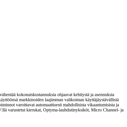
vähentää kokonaiskustannuksia ohjaavat kehitystä ja asennuksia
t käyttöönsä markkinoiden laajimman valikoiman käyttäjäystävällisiä
oiminnot varoittavat automaattisesti mahdollisista vikaantumisista ja
V:llä varustetut kierukat, Optyma-lauhdutinyksiköt, Micro Channel- ja