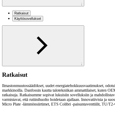
;
Ratkaisut
Käyttösovellukset
;
Ratkaisut
Ilmastonmuutossäädökset, uudet energiatehokkuusvaatimukset, odotuk
markkinoilla. Danfossin kautta talotekniikan ammattilaiset, kuten OEM
ratkaisuja. Ratkaisumme sopivat lukuisiin sovelluksiin ja mahdollistava
varmistavat, että rutiinihuolto hoidetaan ajallaan. Innovatiivisia ja
Micro Plate -lämmönsiirtimet, ETS Colibri -paisuntaventtiilit, TU/T2-ve