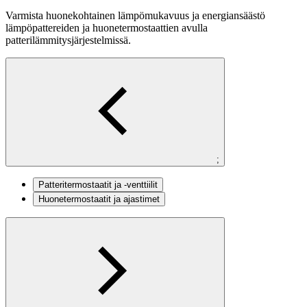
Varmista huonekohtainen lämpömukavuus ja energiansäästö
lämpöpattereiden ja huonetermostaattien avulla
patterilämmitysjärjestelmissä.
;
Patteritermostaatit ja -venttiilit
Huonetermostaatit ja ajastimet