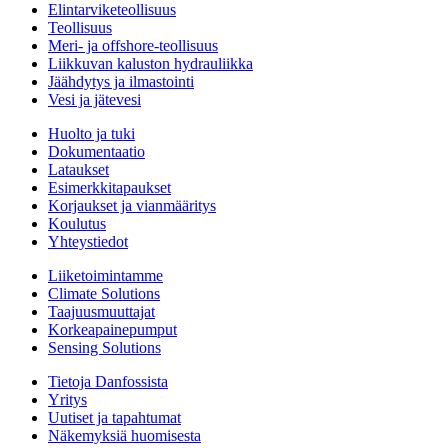
Elintarviketeollisuus
Teollisuus
Meri- ja offshore-teollisuus
Liikkuvan kaluston hydrauliikka
Jäähdytys ja ilmastointi
Vesi ja jätevesi
Huolto ja tuki
Dokumentaatio
Lataukset
Esimerkkitapaukset
Korjaukset ja vianmääritys
Koulutus
Yhteystiedot
Liiketoimintamme
Climate Solutions
Taajuusmuuttajat
Korkeapainepumput
Sensing Solutions
Tietoja Danfossista
Yritys
Uutiset ja tapahtumat
Näkemyksiä huomisesta