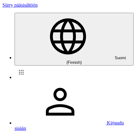
Siirry pääsisältöön
Suomi
(Finnish)
Kirjaudu
sisään