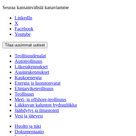
Seuraa kansainvälisiä kanaviamme
LinkedIn
X
Facebook
Youtube
Tilaa uusimmat uutiset
Teollisuudenalat
Autoteollisuus
Liikerakennukset
Asuinrakennukset
Kaukoenergia
Energia ja luonnonvarat
Elintarviketeollisuus
Teollisuus
Meri- ja offshore-teollisuus
Liikkuvan kaluston hydrauliikka
Jäähdytys ja ilmastointi
Vesi ja jätevesi
Huolto ja tuki
Dokumentaatio