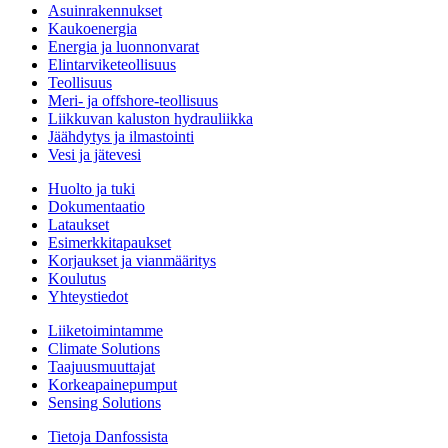
Asuinrakennukset
Kaukoenergia
Energia ja luonnonvarat
Elintarviketeollisuus
Teollisuus
Meri- ja offshore-teollisuus
Liikkuvan kaluston hydrauliikka
Jäähdytys ja ilmastointi
Vesi ja jätevesi
Huolto ja tuki
Dokumentaatio
Lataukset
Esimerkkitapaukset
Korjaukset ja vianmääritys
Koulutus
Yhteystiedot
Liiketoimintamme
Climate Solutions
Taajuusmuuttajat
Korkeapainepumput
Sensing Solutions
Tietoja Danfossista