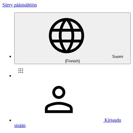
Siirry pääsisältöön
Suomi
(Finnish)
Kirjaudu
sisään