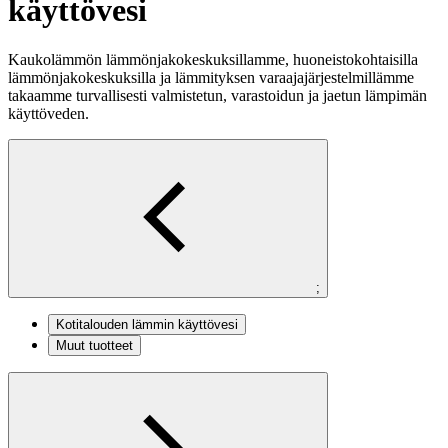
käyttövesi
Kaukolämmön lämmönjakokeskuksillamme, huoneistokohtaisilla
lämmönjakokeskuksilla ja lämmityksen varaajajärjestelmillämme
takaamme turvallisesti valmistetun, varastoidun ja jaetun lämpimän
käyttöveden.
;
Kotitalouden lämmin käyttövesi
Muut tuotteet