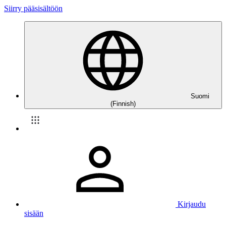
Siirry pääsisältöön
Suomi
(Finnish)
Kirjaudu
sisään