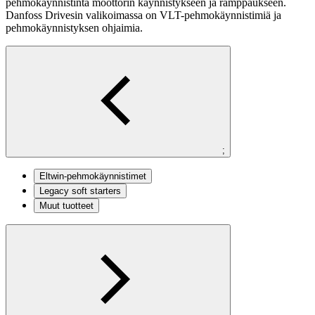
pehmokäynnistintä moottorin käynnistykseen ja ramppaukseen.
Danfoss Drivesin valikoimassa on VLT-pehmokäynnistimiä ja
pehmokäynnistyksen ohjaimia.
;
Eltwin-pehmokäynnistimet
Legacy soft starters
Muut tuotteet