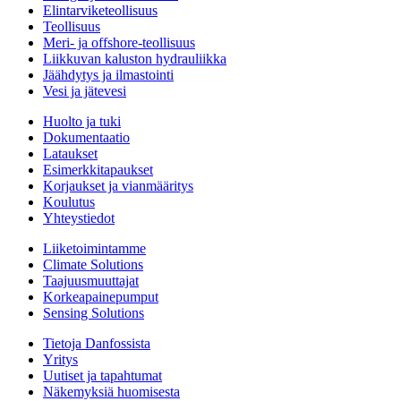
Elintarviketeollisuus
Teollisuus
Meri- ja offshore-teollisuus
Liikkuvan kaluston hydrauliikka
Jäähdytys ja ilmastointi
Vesi ja jätevesi
Huolto ja tuki
Dokumentaatio
Lataukset
Esimerkkitapaukset
Korjaukset ja vianmääritys
Koulutus
Yhteystiedot
Liiketoimintamme
Climate Solutions
Taajuusmuuttajat
Korkeapainepumput
Sensing Solutions
Tietoja Danfossista
Yritys
Uutiset ja tapahtumat
Näkemyksiä huomisesta