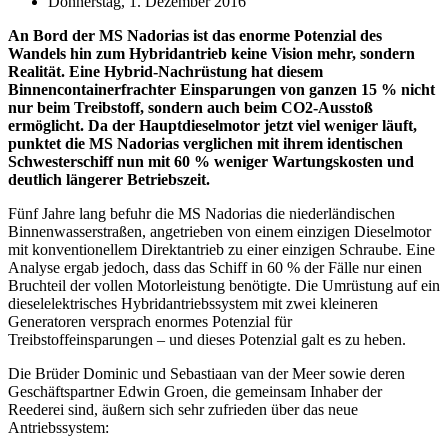
Donnerstag, 1. Dezember 2016
An Bord der MS Nadorias ist das enorme Potenzial des
Wandels hin zum Hybridantrieb keine Vision mehr, sondern
Realität. Eine Hybrid-Nachrüstung hat diesem
Binnencontainerfrachter Einsparungen von ganzen 15 % nicht
nur beim Treibstoff, sondern auch beim CO2-Ausstoß
ermöglicht. Da der Hauptdieselmotor jetzt viel weniger läuft,
punktet die MS Nadorias verglichen mit ihrem identischen
Schwesterschiff nun mit 60 % weniger Wartungskosten und
deutlich längerer Betriebszeit.
Fünf Jahre lang befuhr die MS Nadorias die niederländischen
Binnenwasserstraßen, angetrieben von einem einzigen Dieselmotor
mit konventionellem Direktantrieb zu einer einzigen Schraube. Eine
Analyse ergab jedoch, dass das Schiff in 60 % der Fälle nur einen
Bruchteil der vollen Motorleistung benötigte. Die Umrüstung auf ein
dieselelektrisches Hybridantriebssystem mit zwei kleineren
Generatoren versprach enormes Potenzial für
Treibstoffeinsparungen – und dieses Potenzial galt es zu heben.
Die Brüder Dominic und Sebastiaan van der Meer sowie deren
Geschäftspartner Edwin Groen, die gemeinsam Inhaber der
Reederei sind, äußern sich sehr zufrieden über das neue
Antriebssystem: