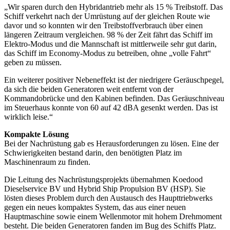
„Wir sparen durch den Hybridantrieb mehr als 15 % Treibstoff. Das
Schiff verkehrt nach der Umrüstung auf der gleichen Route wie
davor und so konnten wir den Treibstoffverbrauch über einen
längeren Zeitraum vergleichen. 98 % der Zeit fährt das Schiff im
Elektro-Modus und die Mannschaft ist mittlerweile sehr gut darin,
das Schiff im Economy-Modus zu betreiben, ohne „volle Fahrt“
geben zu müssen.
Ein weiterer positiver Nebeneffekt ist der niedrigere Geräuschpegel,
da sich die beiden Generatoren weit entfernt von der
Kommandobrücke und den Kabinen befinden. Das Geräuschniveau
im Steuerhaus konnte von 60 auf 42 dBA gesenkt werden. Das ist
wirklich leise.“
Kompakte Lösung
Bei der Nachrüstung gab es Herausforderungen zu lösen. Eine der
Schwierigkeiten bestand darin, den benötigten Platz im
Maschinenraum zu finden.
Die Leitung des Nachrüstungsprojekts übernahmen Koedood
Dieselservice BV und Hybrid Ship Propulsion BV (HSP). Sie
lösten dieses Problem durch den Austausch des Haupttriebwerks
gegen ein neues kompaktes System, das aus einer neuen
Hauptmaschine sowie einem Wellenmotor mit hohem Drehmoment
besteht. Die beiden Generatoren fanden im Bug des Schiffs Platz.