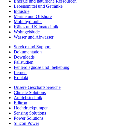
Energie und natürliche Ressourcen
Lebensmittel und Getränke
Industrie
Marine und Offshore
Mobilhydraulik
Kälte- und Klimatechnik
Wohngebäude
Wasser und Abwasser
Service und Support
Dokumentation
Downloads
Fallstudien
Fehlerdiagnose und -behebung
Lernen
Kontakt
Unsere Geschäftsbereiche
Climate Solutions
Antriebstechnik
Editron
Hochdruckpumpen
Sensing Solutions
Power Solutions
Silicon Power