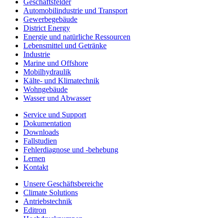
Geschäftsfelder
Automobilindustrie und Transport
Gewerbegebäude
District Energy
Energie und natürliche Ressourcen
Lebensmittel und Getränke
Industrie
Marine und Offshore
Mobilhydraulik
Kälte- und Klimatechnik
Wohngebäude
Wasser und Abwasser
Service und Support
Dokumentation
Downloads
Fallstudien
Fehlerdiagnose und -behebung
Lernen
Kontakt
Unsere Geschäftsbereiche
Climate Solutions
Antriebstechnik
Editron