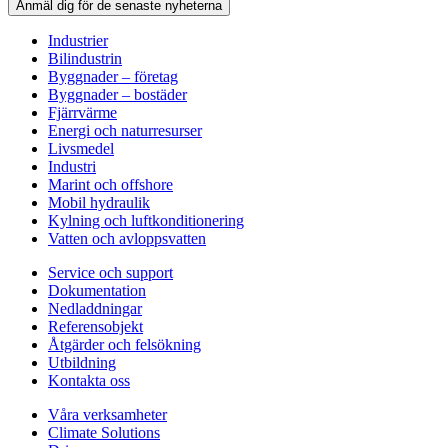
Anmäl dig för de senaste nyheterna
Industrier
Bilindustrin
Byggnader – företag
Byggnader – bostäder
Fjärrvärme
Energi och naturresurser
Livsmedel
Industri
Marint och offshore
Mobil hydraulik
Kylning och luftkonditionering
Vatten och avloppsvatten
Service och support
Dokumentation
Nedladdningar
Referensobjekt
Åtgärder och felsökning
Utbildning
Kontakta oss
Våra verksamheter
Climate Solutions