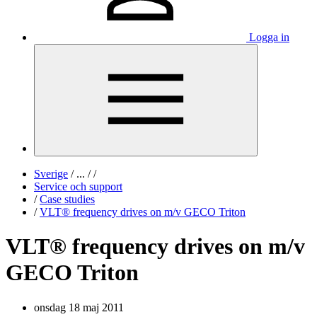
Logga in
Sverige
/
...
/
/
Service och support
/
Case studies
/
VLT® frequency drives on m/v GECO Triton
VLT® frequency drives on m/v
GECO Triton
onsdag 18 maj 2011