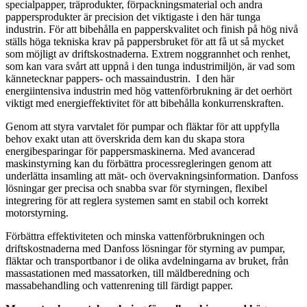
specialpapper, träprodukter, förpackningsmaterial och andra
pappersprodukter är precision det viktigaste i den här tunga
industrin. För att bibehålla en papperskvalitet och finish på hög nivå
ställs höga tekniska krav på pappersbruket för att få ut så mycket
som möjligt av driftskostnaderna. Extrem noggrannhet och renhet,
som kan vara svårt att uppnå i den tunga industrimiljön, är vad som
kännetecknar pappers- och massaindustrin. I den här
energiintensiva industrin med hög vattenförbrukning är det oerhört
viktigt med energieffektivitet för att bibehålla konkurrenskraften.
Genom att styra varvtalet för pumpar och fläktar för att uppfylla
behov exakt utan att överskrida dem kan du skapa stora
energibesparingar för pappersmaskinerna. Med avancerad
maskinstyrning kan du förbättra processregleringen genom att
underlätta insamling att mät- och övervakningsinformation. Danfoss
lösningar ger precisa och snabba svar för styrningen, flexibel
integrering för att reglera systemen samt en stabil och korrekt
motorstyrning.
Förbättra effektiviteten och minska vattenförbrukningen och
driftskostnaderna med Danfoss lösningar för styrning av pumpar,
fläktar och transportbanor i de olika avdelningarna av bruket, från
massastationen med massatorken, till mäldberedning och
massabehandling och vattenrening till färdigt papper.