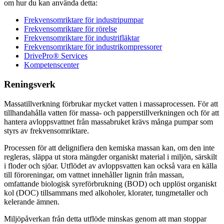
om hur du kan använda detta:
Frekvensomriktare för industripumpar
Frekvensomriktare för rörelse
Frekvensomriktare för industrifläktar
Frekvensomriktare för industrikompressorer
DrivePro® Services
Kompetenscenter
Reningsverk
Massatillverkning förbrukar mycket vatten i massaprocessen. För att
tillhandahålla vatten för massa- och papperstillverkningen och för att
hantera avloppsvattnet från massabruket krävs många pumpar som
styrs av frekvensomriktare.
Processen för att delignifiera den kemiska massan kan, om den inte
regleras, släppa ut stora mängder organiskt material i miljön, särskilt
i floder och sjöar. Utflödet av avloppsvatten kan också vara en källa
till föroreningar, om vattnet innehåller lignin från massan,
omfattande biologisk syreförbrukning (BOD) och upplöst organiskt
kol (DOC) tillsammans med alkoholer, klorater, tungmetaller och
kelerande ämnen.
Miljöpåverkan från detta utflöde minskas genom att man stoppar