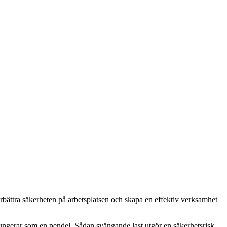
förbättra säkerheten på arbetsplatsen och skapa en effektiv verksamhet
 fungerar som en pendel. Sådan svängande last utgör en säkerhetsrisk