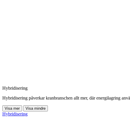
Hybridisering
Hybridisering påverkar kranbranschen allt mer, där energilagring anvä
Visa mer
Visa mindre
Hybridisering