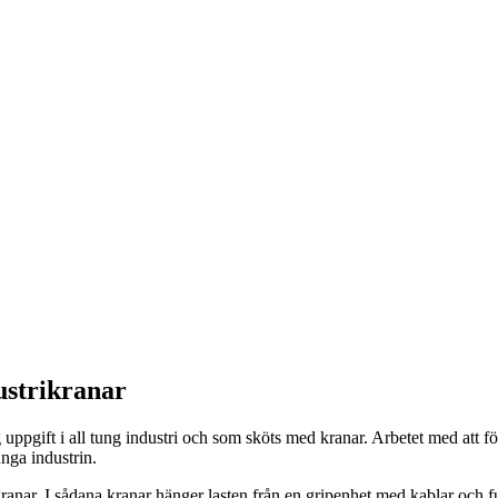
ustrikranar
ig uppgift i all tung industri och som sköts med kranar. Arbetet med att 
tunga industrin.
tkranar. I sådana kranar hänger lasten från en gripenhet med kablar och