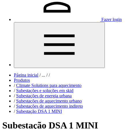
Fazer login
Página inicial
/
...
/
/
Produtos
/
Climate Solutions para aquecimento
/
Subestações e soluções em skid
/
Subestações de energia urbana
/
Subestações de aquecimento urbano
/
Subestações de aquecimento indireto​
/
Subestação DSA 1 MINI
Subestação DSA 1 MINI