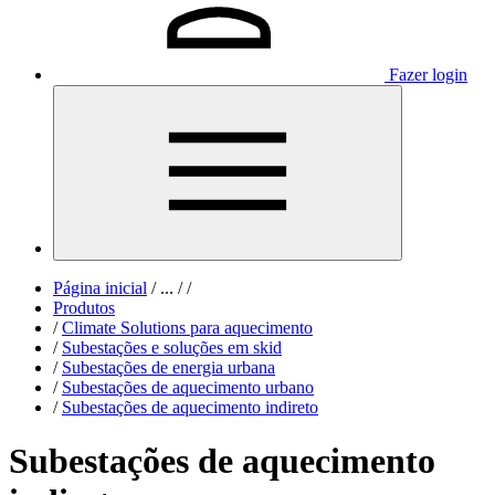
Fazer login
Página inicial
/
...
/
/
Produtos
/
Climate Solutions para aquecimento
/
Subestações e soluções em skid
/
Subestações de energia urbana
/
Subestações de aquecimento urbano
/
Subestações de aquecimento indireto​
Subestações de aquecimento