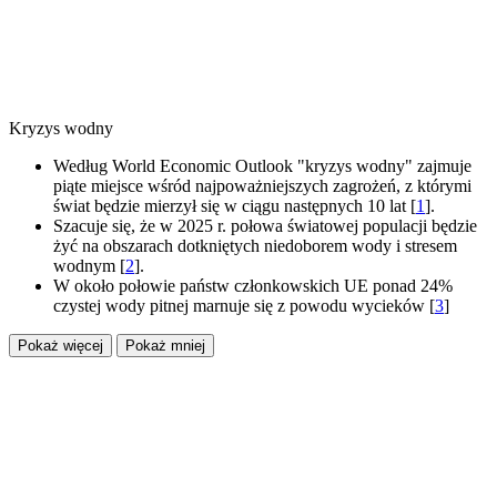
Kryzys wodny
Według World Economic Outlook "kryzys wodny" zajmuje
piąte miejsce wśród najpoważniejszych zagrożeń, z którymi
świat będzie mierzył się w ciągu następnych 10 lat [
1
].
Szacuje się, że w 2025 r. połowa światowej populacji będzie
żyć na obszarach dotkniętych niedoborem wody i stresem
wodnym [
2
].
W około połowie państw członkowskich UE ponad 24%
czystej wody pitnej marnuje się z powodu wycieków [
3
]
Pokaż więcej
Pokaż mniej