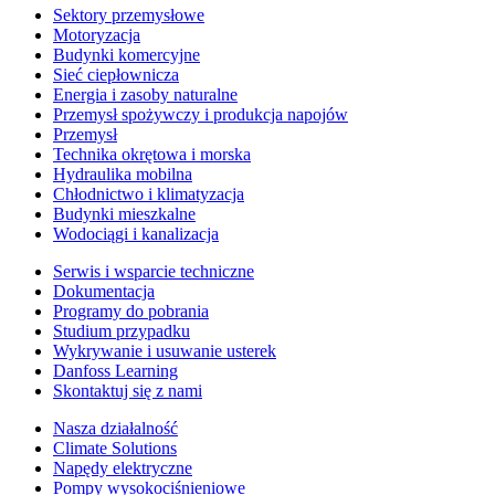
Sektory przemysłowe
Motoryzacja
Budynki komercyjne
Sieć ciepłownicza
Energia i zasoby naturalne
Przemysł spożywczy i produkcja napojów
Przemysł
Technika okrętowa i morska
Hydraulika mobilna
Chłodnictwo i klimatyzacja
Budynki mieszkalne
Wodociągi i kanalizacja
Serwis i wsparcie techniczne
Dokumentacja
Programy do pobrania
Studium przypadku
Wykrywanie i usuwanie usterek
Danfoss Learning
Skontaktuj się z nami
Nasza działalność
Climate Solutions
Napędy elektryczne
Pompy wysokociśnieniowe