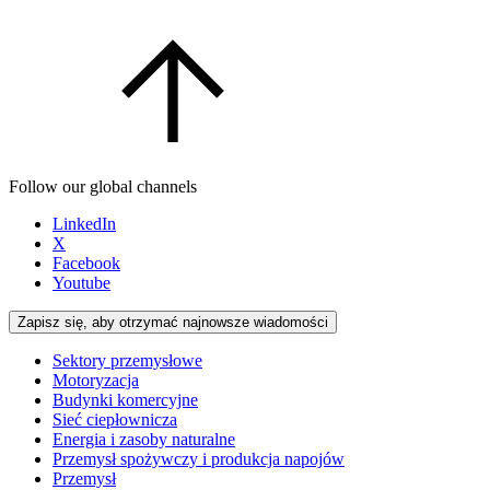
Follow our global channels
LinkedIn
X
Facebook
Youtube
Zapisz się, aby otrzymać najnowsze wiadomości
Sektory przemysłowe
Motoryzacja
Budynki komercyjne
Sieć ciepłownicza
Energia i zasoby naturalne
Przemysł spożywczy i produkcja napojów
Przemysł