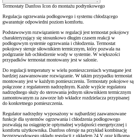
;
Termostaty Danfoss Icon do montażu podtynkowego
Regulacja ogrzewania podłogowego i systemu chłodzącego
gwarantuje odpowiedni poziom komfortu.
Podstawowym rozwiązaniem w regulacji jest termostat pokojowy
charakteryzujący się stosunkowo długim czasem reakcji w
podłogowym systemie ogrzewania i chłodzenia. Termostat
pokojowy steruje siłownikiem termicznym, który pozwala na
podgrzanie lub ochłodzenie wody w systemie. W większości
przypadków termostat montowany jest w salonie.
Do regulacji temperatury w wielu pomieszczeniach wymagane jest
bardziej zaawansowane rozwiązanie. W takim przypadku termostat
montowany jest w każdym pomieszczeniu. Termostaty pokojowe są
połączone z regulatorem nadrzędnym. Każde wyjście regulatora
nadrzędnego służy do sterowania jednym siłownikiem termicznym
zamontowanym za zaworze lub wkładce rozdzielacza przypisanej
do konkretnego pomieszczenia.
Regulator nadrzędny wyposażony w najbardziej zaawansowane
funkcje dla systemów ogrzewania i chłodzenia podłogowego
pozwalają na osiągnięcie optymalnej wydajności energetycznej i
komfortu użytkownika. Danfoss oferuje na przykład kombinację
bezprzewodowego układu regulacji z układem 24 V oraz kilkoma