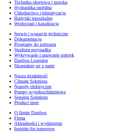
Technika okrętowa i morska
Hydraulika mobilna
Chłodnictwo i klimatyzacja
Budynki mieszkalne
Wodociągi i kanalizacja
Serwis i wsparcie techniczne
Dokumentacja
Programy do pobrania
Studium przypadku
Wykrywanie i usuwanie usterek
Danfoss Learning
Skontaktuj się z nami
Nasza działalność
Climate Solutions
Napędy elektryczne
Pompy wysokociśnieniowe
Sensing Solutions
Product store
O firmie Danfoss
Firma
Aktualności i wydarzenia
Insights for tomorrow