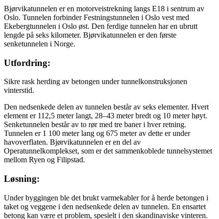
Bjørvikatunnelen er en motorveistrekning langs E18 i sentrum av
Oslo. Tunnelen forbinder Festningstunnelen i Oslo vest med
Ekebergtunnelen i Oslo øst. Den ferdige tunnelen har en ubrutt
lengde på seks kilometer. Bjørvikatunnelen er den første
senketunnelen i Norge.
Utfordring:
Sikre rask herding av betongen under tunnelkonstruksjonen
vinterstid.
Den nedsenkede delen av tunnelen består av seks elementer. Hvert
element er 112,5 meter langt, 28–43 meter bredt og 10 meter høyt.
Senketunnelen består av to rør med tre baner i hver retning.
Tunnelen er 1 100 meter lang og 675 meter av dette er under
havoverflaten. Bjørvikatunnelen er en del av
Operatunnelkomplekset, som er det sammenkoblede tunnelsystemet
mellom Ryen og Filipstad.
Løsning:
Under byggingen ble det brukt varmekabler for å herde betongen i
taket og veggene i den nedsenkede delen av tunnelen. En ensartet
betong kan være et problem, spesielt i den skandinaviske vinteren.