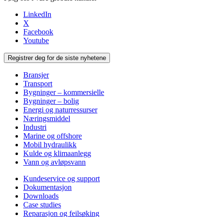
LinkedIn
X
Facebook
Youtube
Registrer deg for de siste nyhetene
Bransjer
Transport
Bygninger – kommersielle
Bygninger – bolig
Energi og naturressurser
Næringsmiddel
Industri
Marine og offshore
Mobil hydraulikk
Kulde og klimaanlegg
Vann og avløpsvann
Kundeservice og support
Dokumentasjon
Downloads
Case studies
Reparasjon og feilsøking