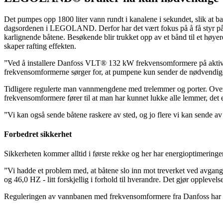
Det pumpes opp 1800 liter vann rundt i kanalene i sekundet, slik at
dagsordenen i LEGOLAND. Derfor har det vært fokus på å få styr på 
karlignende båtene. Besøkende blir trukket opp av et bånd til et høye
skaper rafting effekten.
”Ved å installere Danfoss VLT® 132 kW frekvensomformere på aktivite
frekvensomformerne sørger for, at pumpene kun sender de nødvendi
Tidligere regulerte man vannmengdene med trelemmer og porter. Overs
frekvensomformere fører til at man har kunnet lukke alle lemmer, det e
”Vi kan også sende båtene raskere av sted, og jo flere vi kan sende av 
Forbedret sikkerhet
Sikkerheten kommer alltid i første rekke og her har energioptimeringen
”Vi hadde et problem med, at båtene slo inn mot treverket ved avgang
og 46,0 HZ - litt forskjellig i forhold til hverandre. Det gjør oppleve
Reguleringen av vannbanen med frekvensomformere fra Danfoss har ifø