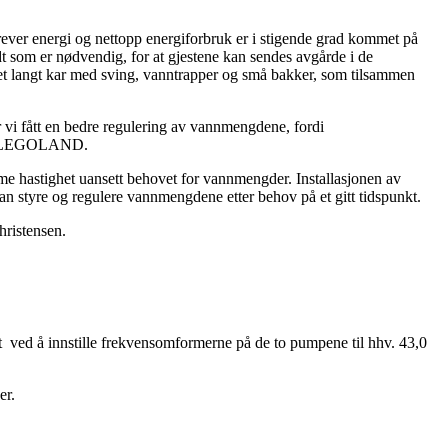
ever energi og nettopp energiforbruk er i stigende grad kommet på
som er nødvendig, for at gjestene kan sendes avgårde i de
i et langt kar med sving, vanntrapper og små bakker, som tilsammen
vi fått en bedre regulering av vannmengdene, fordi
er i LEGOLAND.
e hastighet uansett behovet for vannmengder. Installasjonen av
man styre og regulere vannmengdene etter behov på et gitt tidspunkt.
hristensen.
t ved å innstille frekvensomformerne på de to pumpene til hhv. 43,0
er.