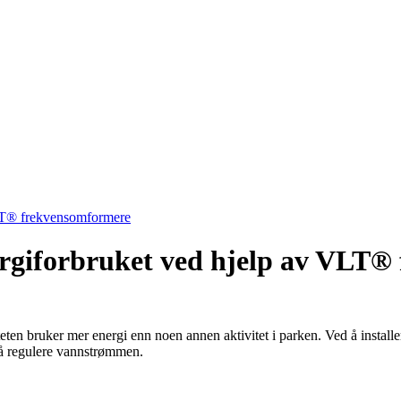
LT® frekvensomformere
iforbruket ved hjelp av VLT®
ten bruker mer energi enn noen annen aktivitet i parken. Ved å in
e å regulere vannstrømmen.