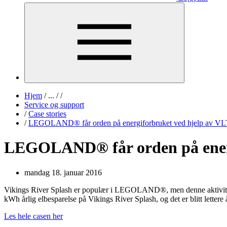
Hjem
/
...
/
/
Service og support
/
Case stories
/
LEGOLAND® får orden på energiforbruket ved hjelp av V
LEGOLAND® får orden på energ
mandag 18. januar 2016
Vikings River Splash er populær i LEGOLAND®, men denne aktivite
kWh årlig elbesparelse på Vikings River Splash, og det er blitt letter
Les hele casen her