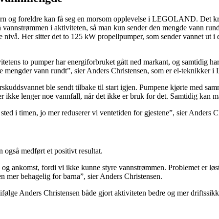
 barn og foreldre kan få seg en morsom opplevelse i LEGOLAND. Det kr
vannstrømmen i aktiviteten, så man kun sender den mengde vann rundt 
re nivå. Her sitter det to 125 kW propellpumper, som sender vannet ut 
tens to pumper har energiforbruket gått ned markant, og samtidig har 
ge mengder vann rundt”, sier Anders Christensen, som er el-teknikk
kuddsvannet ble sendt tilbake til start igjen. Pumpene kjørte med samm
r ikke lenger noe vannfall, når det ikke er bruk for det. Samtidig kan 
sted i timen, jo mer reduserer vi ventetiden for gjestene”, sier Anders C
 også medført et positivt resultat.
 og ankomst, fordi vi ikke kunne styre vannstrømmen. Problemet er løs
lsen mer behagelig for barna”, sier Anders Christensen.
lge Anders Christensen både gjort aktiviteten bedre og mer driftssikk