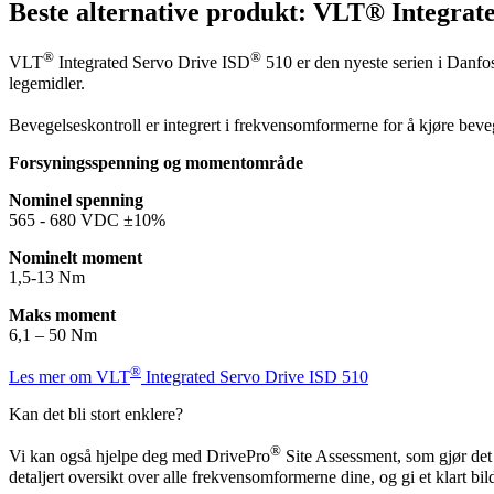
Beste alternative produkt: VLT® Integrat
®
®
VLT
Integrated Servo Drive ISD
510 er den nyeste serien i Danfo
legemidler.
Bevegelseskontroll er integrert i frekvensomformerne for å kjøre be
Forsyningsspenning og momentområde
Nominel spenning
565 - 680 VDC ±10%
Nominelt moment
1,5-13 Nm
Maks moment
6,1 – 50 Nm
®
Les mer om VLT
Integrated Servo Drive ISD 510
Kan det bli stort enklere?
®
Vi kan også hjelpe deg med DrivePro
Site Assessment, som gjør det
detaljert oversikt over alle frekvensomformerne dine, og gi et klart 