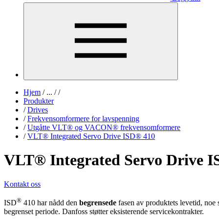
Hjem
/
...
/
/
Produkter
/
Drives
/
Frekvensomformere for lavspenning
/
Utgåtte VLT® og VACON® frekvensomformere
/
VLT® Integrated Servo Drive ISD® 410
VLT® Integrated Servo Drive 
Kontakt oss
®
ISD
410 har nådd den
begrensede
fasen av produktets levetid, noe 
begrenset periode. Danfoss støtter eksisterende servicekontrakter.