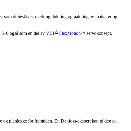
er, som dreieskiver, merking, lukking og pakking av matvarer og
®
®
510 også som en del av
VLT
FlexMotion™
servokonsept.
e og planlegge for fremtiden. En Danfoss-ekspert kan gi deg en