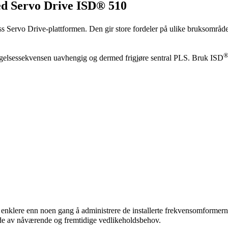
ed Servo Drive ISD® 510
ss Servo Drive-plattformen. Den gir store fordeler på ulike bruksområd
vegelsessekvensen uavhengig og dermed frigjøre sentral PLS. Bruk ISD
 enklere enn noen gang å administrere de installerte frekvensomformern
bilde av nåværende og fremtidige vedlikeholdsbehov.