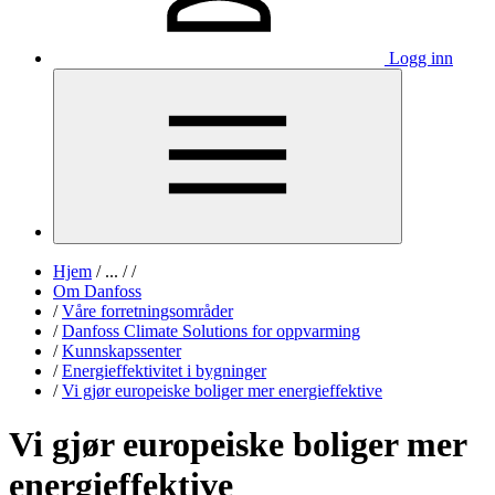
Logg inn
Hjem
/
...
/
/
Om Danfoss
/
Våre forretningsområder
/
Danfoss Climate Solutions for oppvarming
/
Kunnskapssenter
/
Energieffektivitet i bygninger
/
Vi gjør europeiske boliger mer energieffektive
Vi gjør europeiske boliger mer
energieffektive