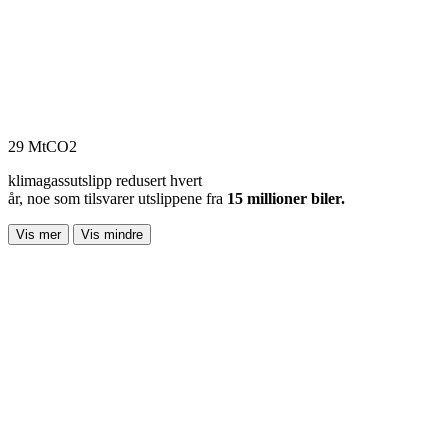
29 MtCO2
klimagassutslipp redusert hvert
år, noe som tilsvarer utslippene fra
15 millioner biler.
Vis mer
Vis mindre