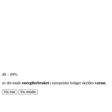
48 – 69%
av det totale
energiforbruket
i europeiske boliger skyldes
varme
.
Vis mer
Vis mindre