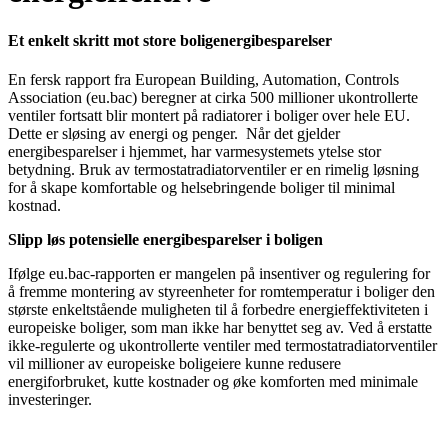
Et enkelt skritt mot store boligenergibesparelser
En fersk rapport fra European Building, Automation, Controls
Association (eu.bac) beregner at cirka 500 millioner ukontrollerte
ventiler fortsatt blir montert på radiatorer i boliger over hele EU.
Dette er sløsing av energi og penger. Når det gjelder
energibesparelser i hjemmet, har varmesystemets ytelse stor
betydning. Bruk av termostatradiatorventiler er en rimelig løsning
for å skape komfortable og helsebringende boliger til minimal
kostnad.
Slipp løs potensielle energibesparelser i boligen
Ifølge eu.bac-rapporten er mangelen på insentiver og regulering for
å fremme montering av styreenheter for romtemperatur i boliger den
største enkeltstående muligheten til å forbedre energieffektiviteten i
europeiske boliger, som man ikke har benyttet seg av. Ved å erstatte
ikke-regulerte og ukontrollerte ventiler med termostatradiatorventiler
vil millioner av europeiske boligeiere kunne redusere
energiforbruket, kutte kostnader og øke komforten med minimale
investeringer.