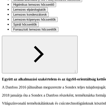
Higiénikus lemezes hőcserélő
Lemezes elpárologtatók
Lemezes kondenzátorok
Lemezes-köpenyes hőcserélők
Spirál hőcserélők
Forrasztott lemezes hőcserélők
;
Együtt az alkalmazási szakértelem és az ügyfél-orientáltság kettő
A Danfoss 2016 júliusában megszerezte a Sondex teljes tulajdonjogát.
2018 januárja óta a Sondex a Danfoss részeként, termékmárka form
Világszínvonalú termékskálánknak és csúcstechnológiánknak köszönhe