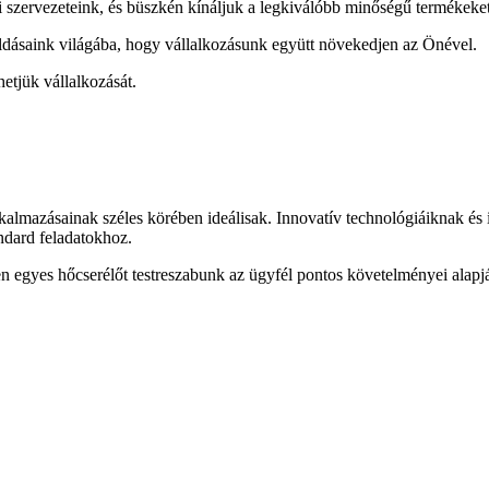
szervezeteink, és büszkén kínáljuk a legkiválóbb minőségű termékeket 
ldásaink világába, hogy vállalkozásunk együtt növekedjen az Önével.
etjük vállalkozását.
azásainak széles körében ideálisak. Innovatív technológiáiknak és in
ndard feladatokhoz.
n egyes hőcserélőt testreszabunk az ügyfél pontos követelményei alapj