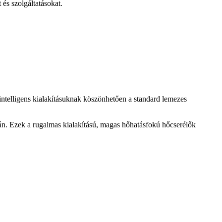
és szolgáltatásokat.
telligens kialakításuknak köszönhetően a standard lemezes
án. Ezek a rugalmas kialakítású, magas hőhatásfokú hőcserélők