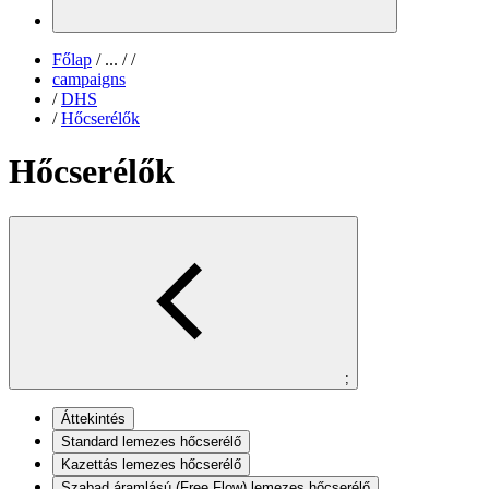
Főlap
/
...
/
/
campaigns
/
DHS
/
Hőcserélők
Hőcserélők
;
Áttekintés
Standard lemezes hőcserélő
Kazettás lemezes hőcserélő
Szabad áramlású (Free Flow) lemezes hőcserélő