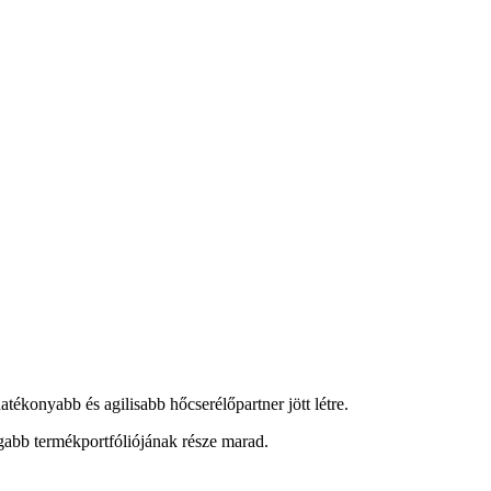
ékonyabb és agilisabb hőcserélőpartner jött létre.
abb termékportfóliójának része marad.