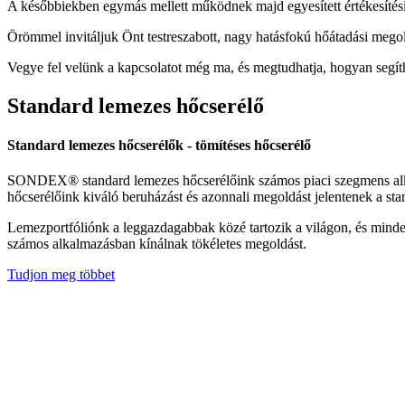
A későbbiekben egymás mellett működnek majd egyesített értékesítési 
Örömmel invitáljuk Önt testreszabott, nagy hatásfokú hőátadási mego
Vegye fel velünk a kapcsolatot még ma, és megtudhatja, hogyan segíth
Standard lemezes hőcserélő
Standard lemezes hőcserélők - tömítéses hőcserélő
SONDEX® standard lemezes hőcserélőink számos piaci szegmens alkalm
hőcserélőink kiváló beruházást és azonnali megoldást jelentenek a sta
Lemezportfóliónk a leggazdagabbak közé tartozik a világon, és minde
számos alkalmazásban kínálnak tökéletes megoldást.
Tudjon meg többet