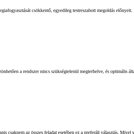
giafogyasztását csökkentő, egyedileg testreszabott megoldás előnyeit.
nhetően a rendszer nincs szükségtelenül megterhelve, és optimális álta
nis csaknem az összes feladat esetében ez a preferált választás. Mivel 