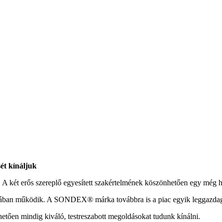
sét kínáljuk
 A két erős szereplő egyesített szakértelmének köszönhetően egy még hat
ájában működik. A SONDEX® márka továbbra is a piac egyik leggazdag
tően mindig kiváló, testreszabott megoldásokat tudunk kínálni.