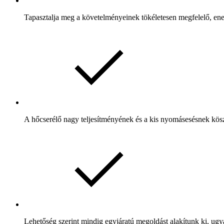
Tapasztalja meg a követelményeinek tökéletesen megfelelő, ener
A hőcserélő nagy teljesítményének és a kis nyomásesésnek köszö
Lehetőség szerint mindig egyjáratú megoldást alakítunk ki, ugya