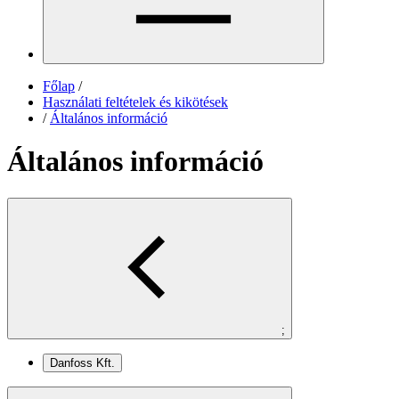
Főlap
/
Használati feltételek és kikötések
/
Általános információ
Általános információ
;
Danfoss Kft.