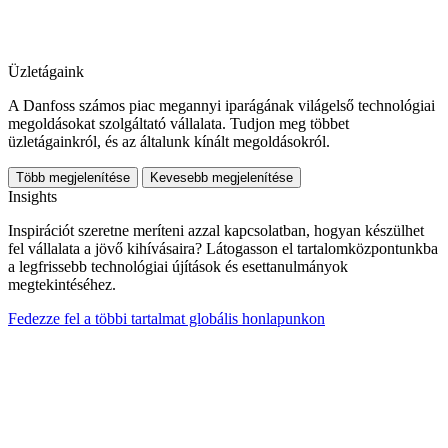
Üzletágaink
A Danfoss számos piac megannyi iparágának világelső technológiai
megoldásokat szolgáltató vállalata. Tudjon meg többet
üzletágainkról, és az általunk kínált megoldásokról.
Több megjelenítése
Kevesebb megjelenítése
Insights
Inspirációt szeretne meríteni azzal kapcsolatban, hogyan készülhet
fel vállalata a jövő kihívásaira? Látogasson el tartalomközpontunkba
a legfrissebb technológiai újítások és esettanulmányok
megtekintéséhez.
Fedezze fel a többi tartalmat globális honlapunkon