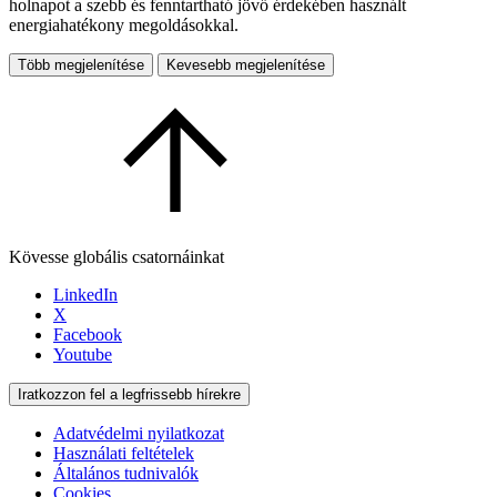
holnapot a szebb és fenntartható jövő érdekében használt
energiahatékony megoldásokkal.
Több megjelenítése
Kevesebb megjelenítése
Kövesse globális csatornáinkat
LinkedIn
X
Facebook
Youtube
Iratkozzon fel a legfrissebb hírekre
Adatvédelmi nyilatkozat
Használati feltételek
Általános tudnivalók
Cookies