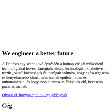
We engineer a better future
A Danfoss egy szebb jövő építéséért a holnap világát működtető
technológiákat tervez. Energiahatékony technológiáink lehetővé
teszik „okos” közösségek és iparágak számára, hogy egészségesebb
és kényelmesebb klímát teremtsenek épületeinkben és
otthonainkban, és hogy több élelmiszert állítsanak elő, kevesebb
pazarlás mellett.
Olvasd el, hogyan építünk egy jobb jövőt
Cég